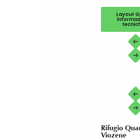
Layout G
informaz
tecnic
Rifugio Qua
Viozene