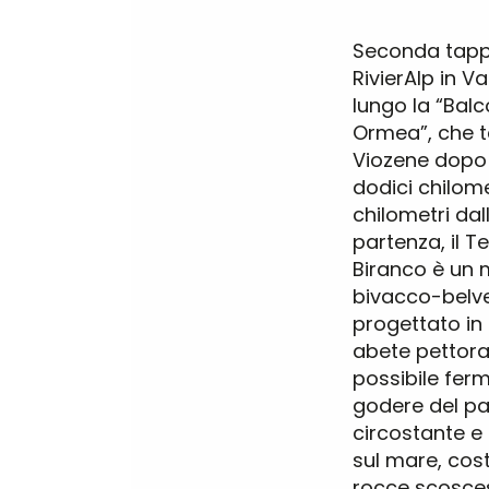
Seconda tapp
RivierAlp in V
lungo la “Balc
Ormea”, che 
Viozene dopo
dodici chilome
chilometri dal
partenza, il T
Biranco è un
bivacco-belv
progettato in 
abete pettora
possibile ferm
godere del p
circostante e 
sul mare, cost
rocce scosce