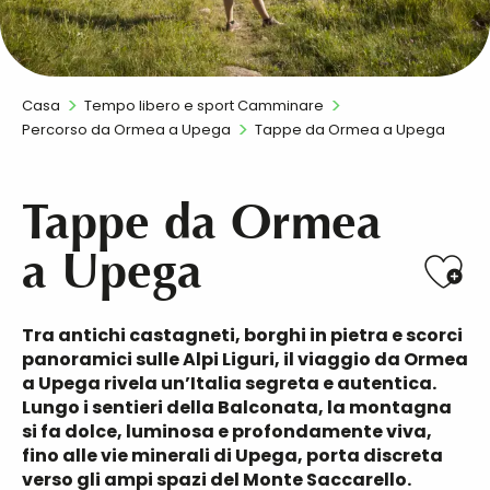
Casa
Tempo libero e sport Camminare
Percorso da Ormea a Upega
Tappe da Ormea a Upega
Tappe da Ormea
a Upega
Ajo
Tra antichi castagneti, borghi in pietra e scorci
panoramici sulle Alpi Liguri, il viaggio da Ormea
a Upega rivela un’Italia segreta e autentica.
Lungo i sentieri della Balconata, la montagna
si fa dolce, luminosa e profondamente viva,
fino alle vie minerali di Upega, porta discreta
verso gli ampi spazi del Monte Saccarello.