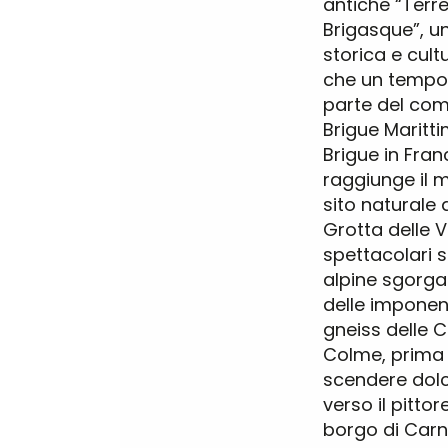
antiche “Terr
Brigasque”, un
storica e cult
che un tempo
parte del com
Brigue Maritti
Brigue in Franc
raggiunge il 
sito naturale 
Grotta delle 
spettacolari 
alpine sgorga
delle imponent
gneiss delle 
Colme, prima 
scendere dol
verso il pitto
borgo di Carn