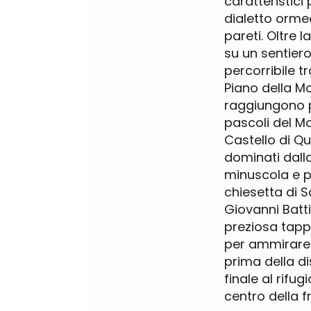
caratteristici 
dialetto orme
pareti. Oltre l
su un sentier
percorribile t
Piano della Mo
raggiungono p
pascoli del M
Castello di Qu
dominati dall
minuscola e 
chiesetta di 
Giovanni Batti
preziosa tapp
per ammirare 
prima della d
finale al rifugi
centro della f