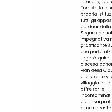
Inferiore, la cu
Foresteria è 
1
propria istitu
Fase 1
tutti gli appas
outdoor della
Segue una sal
2
impegnativa
Fase 2
gratificante s
che porta al 
Lagarè, quind
3
discesa pano
Passo 3
Pian della Cia
alle strette vi
villaggio di U
offre rari e
incontaminat
alpini sui prati
cime circostan