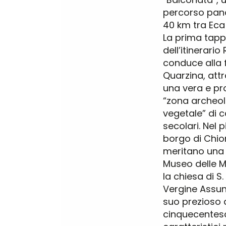
percorso pan
40 km tra Eca
La prima tap
dell’itinerario 
conduce alla 
Quarzina, att
una vera e pr
“zona archeo
vegetale” di 
secolari. Nel 
borgo di Chi
meritano una v
Museo delle 
la chiesa di S
Vergine Assunt
suo prezioso 
cinquecentesc