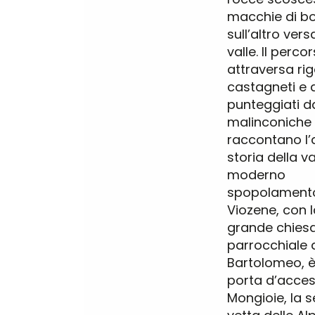
macchie di b
sull’altro vers
valle. Il perco
attraversa rig
castagneti e 
punteggiati d
malinconiche 
raccontano l’
storia della va
moderno
spopolamento.
Viozene, con 
grande chies
parrocchiale 
Bartolomeo, è
porta d’acces
Mongioie, la 