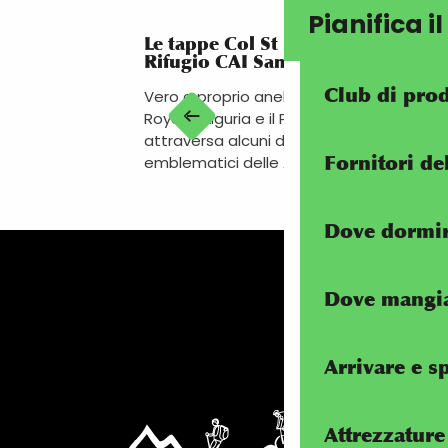
Pianifica i
Le tappe Col St Dalmas-De-Tende 
Rifugio CAI Sanremo T. Gauzzi e L
Club di prod
Vero e proprio anello di congiunzione tra 
Roya, la Liguria e il Piemonte, questo itine
attraversa alcuni dei paesaggi e dei pat
Fornitori d
emblematici delle Alpi...
Dove dormi
Dove mangi
Arrivare e s
Attrezzature