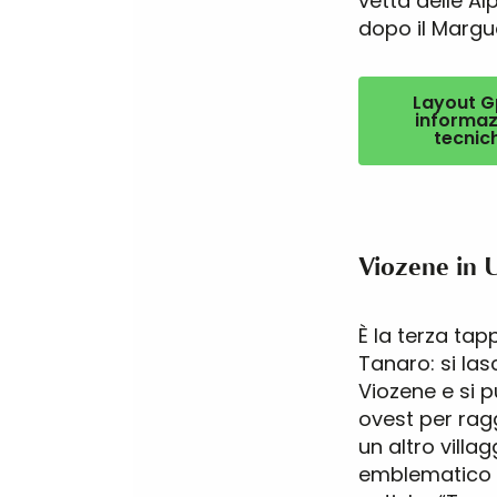
vetta delle Alp
dopo il Margu
Layout G
informaz
tecnic
Viozene in 
È la terza tap
Tanaro: si las
Viozene e si 
ovest per rag
un altro villag
emblematico 