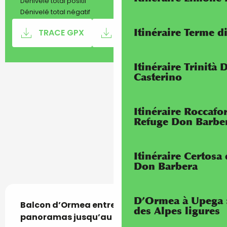
934 m
Dénivelé total positif
-344 m
Dénivelé total négatif
Documentation
SECTI
Itinéraire Terme di
TRACE GPX
FICHIER KML
Itinéraire Trinità 
933 m de Dénivelé
Dénivelé
Casterino
Itinéraire Roccaf
Refuge Don Barbe
Itinéraire Certosa
Don Barbera
Description
D’Ormea à Upega 
Balcon d’Ormea entre châtaigneraies et 
des Alpes ligures
panoramas jusqu’au refuge de Quarzina