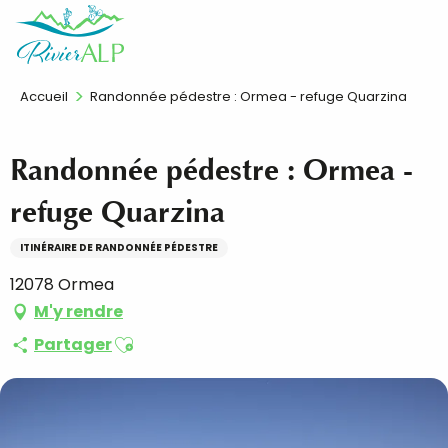
Aller
FR
au
contenu
principal
Accueil
Randonnée pédestre : Ormea - refuge Quarzina
Randonnée pédestre : Ormea -
refuge Quarzina
ITINÉRAIRE DE RANDONNÉE PÉDESTRE
12078 Ormea
M'y rendre
Ajouter aux favoris
Partager