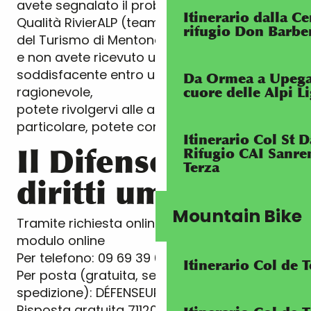
avete segnalato il problema al Servizio
Itinerario dalla Ce
Qualità RivierALP (team qualità dell’Ufficio
rifugio Don Barbe
del Turismo di Mentone Riviera e Merveilles)
e non avete ricevuto una risposta
soddisfacente entro un periodo di tempo
Da Ormea a Upega
ragionevole,
cuore delle Alpi L
potete rivolgervi alle autorità competenti. In
particolare, potete contattare
Itinerario Col St 
Il Difensore dei
Rifugio CAI Sanre
Terza
diritti umani
Mountain Bike
Tramite richiesta online: compilando il
modulo online
Per telefono: 09 69 39 00 00
Itinerario Col de
Per posta (gratuita, senza spese di
spedizione): DÉFENSEUR DES DROITS
Risposta gratuita 71120