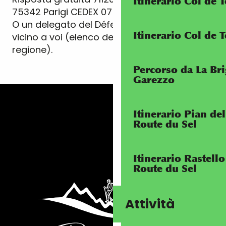
Itinerario Col de
75342 Parigi CEDEX 07
O un delegato del Défenseur des droits
Itinerario Col de 
vicino a voi (elenco dei delegati della vostra
regione).
Percorso da La Bri
Garezzo
Itinerario Pian de
Route du Sel
Itinerario Rastell
Route du Sel
Attività