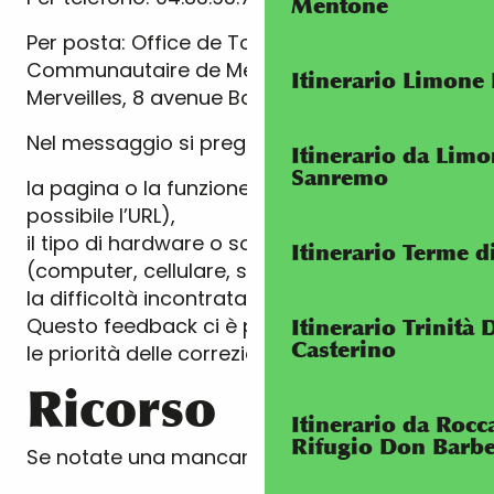
Mentone
Per posta: Office de Tourisme
Communautaire de Menton Riviera &
Itinerario Limone
Merveilles, 8 avenue Boyer, 06500 Menton.
Nel messaggio si prega di specificare :
Itinerario da Lim
Sanremo
la pagina o la funzione interessata (se
possibile l’URL),
il tipo di hardware o software utilizzato
Itinerario Terme di
(computer, cellulare, screen reader, ecc.),
la difficoltà incontrata.
Questo feedback ci è prezioso per stabilire
Itinerario Trinità 
Casterino
le priorità delle correzioni.
Ricorso
Itinerario da Rocc
Rifugio Don Barb
Se notate una mancanza di accessibilità e :