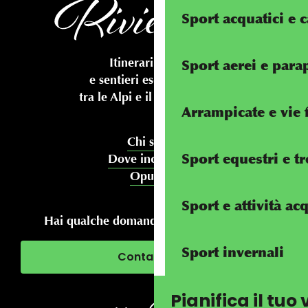
Sport acquatici e 
Itinerari ciclabili
Sport aerei e par
e sentieri escursionistici
tra le Alpi e il Mediterraneo
Arrampicate e vie 
Chi siamo
Sport equestri e t
Dove incontrarci
Opuscoli
Sport e attività ac
Hai qualche domanda sul tuo soggiorno?
Sport invernali
Contattaci
Pianifica il tuo