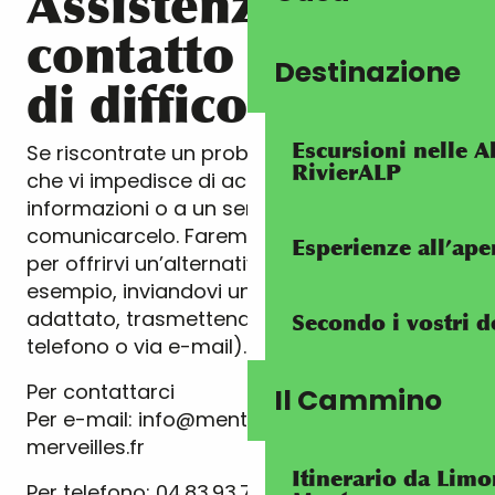
Assistenza e
contatto in caso
Destinazione
di difficoltà
Escursioni nelle Al
Se riscontrate un problema di accessibilità
RivierALP
che vi impedisce di accedere alle
informazioni o a un servizio online, potete
comunicarcelo. Faremo del nostro meglio
Esperienze all’ape
per offrirvi un’alternativa accessibile (ad
esempio, inviandovi un documento
adattato, trasmettendovi informazioni per
Secondo i vostri d
telefono o via e-mail).
Per contattarci
Il Cammino
Per e-mail: info@menton-riviera-
merveilles.fr
Itinerario da Lim
Per telefono: 04.83.93.70.20