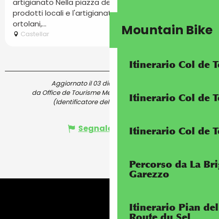
artigianato Nella piazza del paese, venite a scoprire i
prodotti locali e l'artigianato. mercato degli
ortolani,...
Mountain Bike
Castellar
Itinerario Col de
Aggiornato il 03 dicembre 2025 A 11:51
da Office de Tourisme Menton, Riviera & Merveilles
Itinerario Col de
(Identificatore dell'offerta :
5803522
)
Segnala un errore
Itinerario Col de 
Percorso da La Bri
Garezzo
Itinerario Pian de
Route du Sel