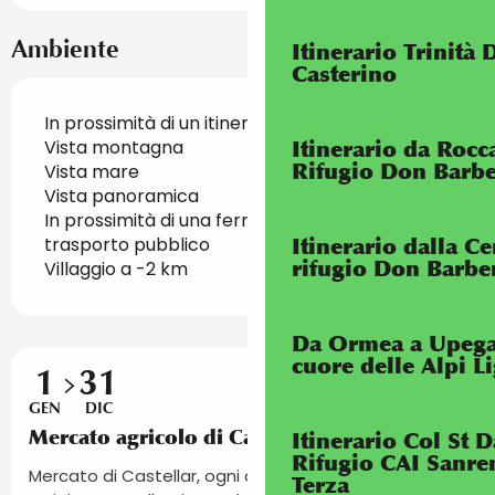
Ambiente
Itinerario Trinità 
Casterino
In prossimità di un itinerario GR
Vista montagna
Itinerario da Rocc
Rifugio Don Barb
Vista mare
Vista panoramica
In prossimità di una fermata di un mezzo di
trasporto pubblico
Itinerario dalla Ce
rifugio Don Barbe
Villaggio a -2 km
Da Ormea a Upega
cuore delle Alpi L
1
31
GEN
DIC
Mercato agricolo di Castellar
Itinerario Col St 
Rifugio CAI Sanre
Mercato di Castellar, ogni domenica, prodotti locali e
Terza