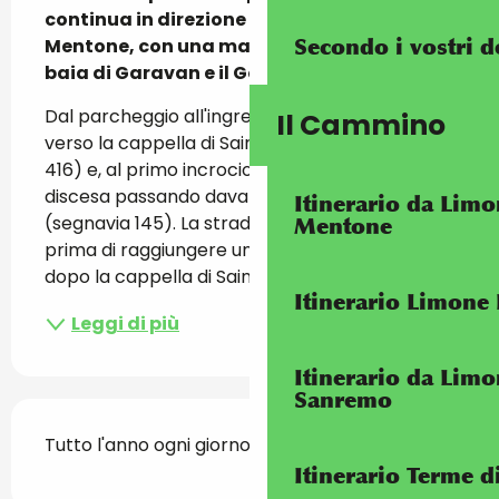
continua in direzione della vecchia città di 
Mentone, con una magnifica vista sulla 
Secondo i vostri d
baia di Garavan e il Golfo della Pace.
Dal parcheggio all'ingresso del villaggio, dirigiti 
Il Cammino
verso la cappella di Saint-Sébastien (segnavia 
416) e, al primo incrocio, gira a destra in 
discesa passando davanti alla scuola 
Itinerario da Lim
(segnavia 145). La strada sale leggermente 
Mentone
prima di raggiungere un nuovo incrocio poco 
dopo la cappella di Saint-Roch....
Itinerario Limone
Leggi di più
Itinerario da Lim
Sanremo
Tutto l'anno ogni giorno.
Itinerario Terme di