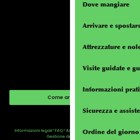
Dove mangiare
Arrivare e spostar
Attrezzature e nol
Visite guidate e g
Informazioni prat
Come arrivare?
Sicurezza e assist
-
-
-
Informazioni legali
FAQ
Accessibilità: non conforme
Ordine del giorno
Gestione del consenso