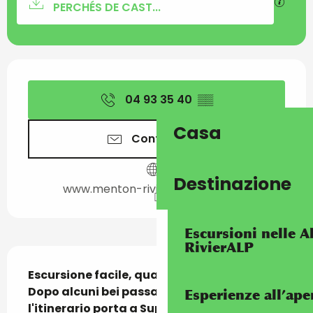
I file
PERCHÉS DE CAST...
Orari e contatti
04 93 35 40
▒▒
Casa
Contattateci
Destinazione
www.menton-riviera-merveilles.fr
Escursioni nelle Al
RivierALP
Descrizione
Escursione facile, quasi tutta in discesa. 
Dopo alcuni bei passaggi nella foresta, 
Esperienze all’ape
l'itinerario porta a Super-Garavan e 