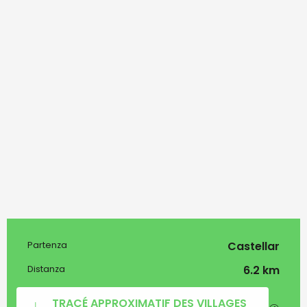
Castellar
Partenza
Informazioni pratic
6.2 km
Distanza
Documentazione
TRACÉ APPROXIMATIF DES VILLAGES