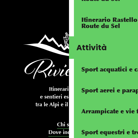
Itinerario Rastell
Route du Sel
Attività
Sport acquatici e 
Itinerari ciclabili
Sport aerei e par
e sentieri escursionistici
tra le Alpi e il Mediterraneo
Arrampicate e vie 
Chi siamo
Sport equestri e t
Dove incontrarci