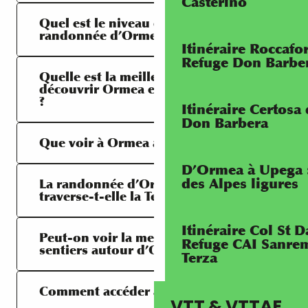
Casterino
Quel est le niveau de difficulté de la
randonnée d’Ormea à Upega ?
Itinéraire Roccaf
Refuge Don Barbe
Quelle est la meilleure période pour
découvrir Ormea et les Alpes ligures
?
Itinéraire Certosa
Don Barbera
Que voir à Ormea avant le départ ?
D’Ormea à Upega 
des Alpes ligures
La randonnée d’Ormea à Upega
traverse-t-elle la Terre Brigasque ?
Itinéraire Col St
Peut-on voir la mer depuis les
Refuge CAI Sanrem
sentiers autour d’Ormea ?
Terza
Comment accéder à Ormea ?
VTT & VTTAE