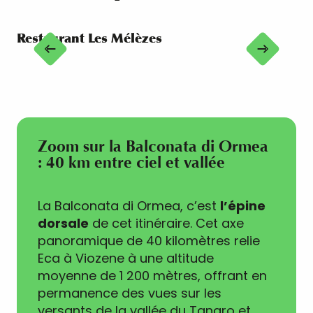
Restaurant Les Mélèzes
Re
Zoom sur la Balconata di Ormea
: 40 km entre ciel et vallée
La Balconata di Ormea, c’est
l’épine
dorsale
de cet itinéraire. Cet axe
panoramique de 40 kilomètres relie
Eca à Viozene à une altitude
moyenne de 1 200 mètres, offrant en
permanence des vues sur les
versants de la vallée du Tanaro et,