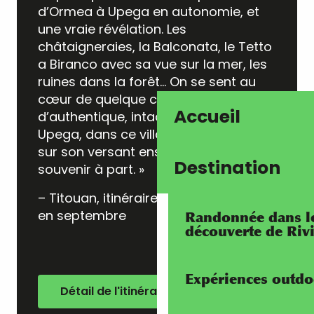
d’Ormea à Upega en autonomie, et
une vraie révélation. Les
châtaigneraies, la Balconata, le Tetto
a Biranco avec sa vue sur la mer, les
ruines dans la forêt… On se sent au
cœur de quelque chose
Accueil
d’authentique, intact. Et l’arrivée à
Upega, dans ce village de pierre isolé
sur son versant ensoleillé, ça reste un
Destination
souvenir à part. »
– Titouan, itinéraire complet réalisé
en septembre
Randonnée dans les
découverte de Riv
Expériences outdo
Détail de l'itinéraire