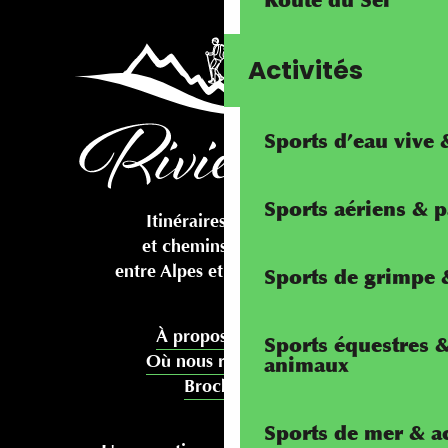
Route du Sel
Activités
Sports d’eau vive
Sports aériens & 
Itinéraires cyclables
et chemins pédestres
entre Alpes et Méditerranée
Sports de grimpe &
À propos de nous
Sports équestres 
Où nous rencontrer
animaux
Brochures
Sports de mer & ac