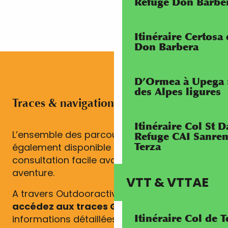
Refuge Don Barbe
Itinéraire Certosa
Don Barbera
D’Ormea à Upega 
des Alpes ligures
Traces & navigation
Itinéraire Col St
L’ensemble des parcours RivierALP est
Refuge CAI Sanrem
Terza
également disponible en ligne, pour une
consultation facile avant et pendant votre
aventure.
VTT & VTTAE
A travers Outdooractive et Komoot
accédez aux traces GPX
, profils,
Itinéraire Col de 
informations détaillées et navigation en