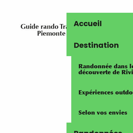
Accueil
Guide rando Traversée Limone
Piemonte à Menton
Destination
Randonnée dans les
découverte de Riv
Expériences outdo
Selon vos envies