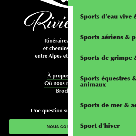
Sports d’eau vive
Sports aériens & 
Itinéraires cyclables
et chemins pédestres
entre Alpes et Méditerranée
Sports de grimpe &
À propos de nous
Sports équestres 
Où nous rencontrer
animaux
Brochures
Sports de mer & ac
Une question sur votre séjour ?
Sport d'hiver
Nous contacter