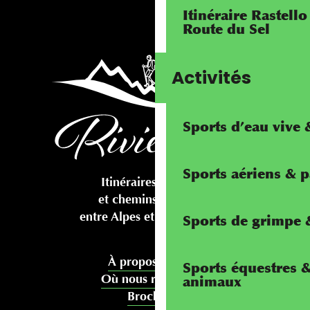
Itinéraire Rastello
Route du Sel
Activités
Sports d’eau vive
Sports aériens & 
Itinéraires cyclables
et chemins pédestres
entre Alpes et Méditerranée
Sports de grimpe &
À propos de nous
Sports équestres 
Où nous rencontrer
animaux
Brochures