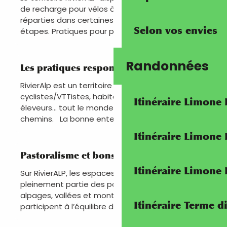
de recharge pour vélos à assistance électrique,
réparties dans certaines villes et villages
Selon vos envies
étapes. Pratiques pour prolonger...
Randonnées
Les pratiques responsables
RivierAlp est un territoire vivant : randonneurs,
cyclistes/VTTistes, habitants, professionnels,
Itinéraire Limone
éleveurs… tout le monde partage les mêmes
chemins. La bonne entente des...
Itinéraire Limone
Pastoralisme et bons réflexes
Itinéraire Limone
Sur RivierALP, les espaces pastoraux font
pleinement partie des paysages traversés. Entre
alpages, vallées et montagnes, les troupeaux
Itinéraire Terme di
participent à l’équilibre de ces...