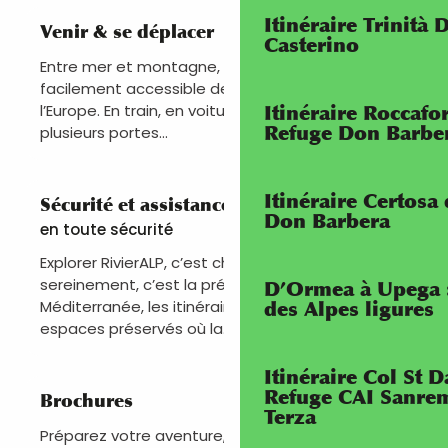
Itinéraire Trinità 
Venir & se déplacer
Casterino
Entre mer et montagne, Le territoire RivierALP est
facilement accessible depuis la France, l’Italie et
l’Europe. En train, en voiture, en bus ou en avion,
Itinéraire Roccaf
Refuge Don Barbe
plusieurs portes...
Itinéraire Certosa
Sécurité et assistance
Don Barbera
en toute sécurité
Explorer RivierALP, c’est choisir l’aventure. La vivre
sereinement, c’est la préparer. Entre Alpes et
D’Ormea à Upega 
Méditerranée, les itinéraires traversent des
des Alpes ligures
espaces préservés où la...
Itinéraire Col St
Refuge CAI Sanrem
Brochures
Terza
Préparez votre aventure, téléchargez l’essentiel