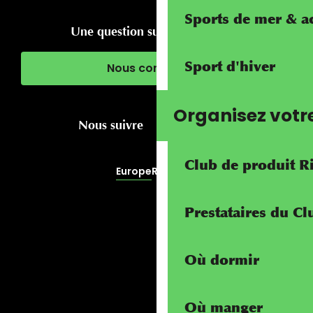
Sports de mer & ac
Une question sur votre séjour ?
Sport d'hiver
Nous contacter
Organisez votr
Nous suivre
Club de produit R
Europe
RivierALP
Prestataires du C
Où dormir
Où manger