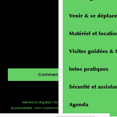
Venir & se déplace
Matériel et locati
Visites guidées &
Infos pratiques
Comment venir ?
Sécurité et assista
-
-
-
Mentions légales
Alcotra - Interreg
FAQ
Agenda
-
Gestion du consentement
Accessibilité : non-conforme