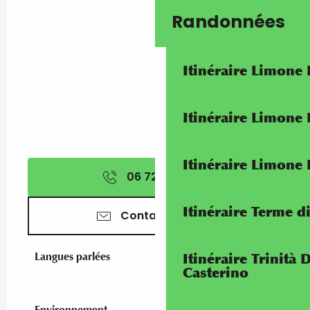
Randonnées
Itinéraire Limone
Itinéraire Limone
Itinéraire Limone
06 72 52 19
▒▒
Itinéraire Terme di
Contactez-nous
Langues parlées
Langues parlées
Itinéraire Trinità 
Casterino
Environnement
Environnement