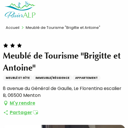
Aller
FR
au
contenu
principal
Accueil
Meublé de Tourisme "Brigitte et Antoine"
Meublé de Tourisme "Brigitte et
Antoine"
MEUBLÉ ET GÎTE
IMMEUBLE/RÉSIDENCE
APPARTEMENT
8 avenue du Général de Gaulle, Le Florentina escalier
B, 06500 Menton
M'y rendre
Ajouter aux favoris
Partager