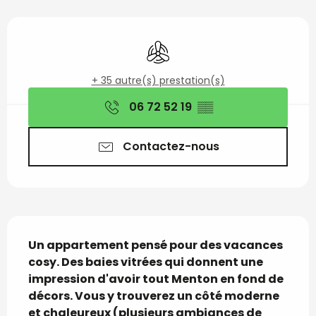
Ouverture et coordon
Air conditionné
+ 35 autre(s) prestation(s)
06 72 52 19
▒▒
Contactez-nous
Description
Un appartement pensé pour des vacances 
cosy. Des baies vitrées qui donnent une 
impression d'avoir tout Menton en fond de 
décors. Vous y trouverez un côté moderne 
et chaleureux (plusieurs ambiances de 