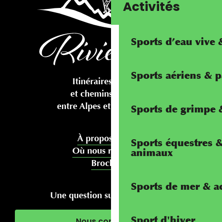
Activités
Sports d’eau vive
Sports aériens & 
Itinéraires cyclables
et chemins pédestres
entre Alpes et Méditerranée
Sports de grimpe &
À propos de nous
Sports équestres 
Où nous rencontrer
animaux
Brochures
Sports de mer & ac
Une question sur votre séjour ?
Sport d'hiver
Nous contacter