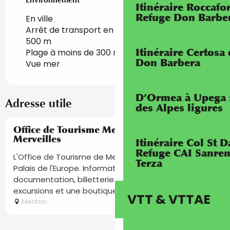
Itinéraire Roccaf
Refuge Don Barbe
En ville
Arrêt de transport en commun à moins de
500 m
Itinéraire Certosa
Plage à moins de 300 m
Don Barbera
Vue mer
D’Ormea à Upega 
Adresse utile
des Alpes ligures
Réservable
Office de Tourisme Menton, Riviera &
Merveilles
Itinéraire Col St
Refuge CAI Sanrem
L'Office de Tourisme de Menton vous accueille au
Terza
Palais de l'Europe. Informations touristiques,
documentation, billetterie événements, visites et
excursions et une boutique...
VTT & VTTAE
Menton