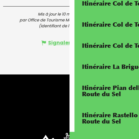
Itinéraire Col de 
Mis à jour le 10 mars 2025 à 16:40
par Office de Tourisme Menton, Riviera & Merveilles
Itinéraire Col de
(Identifiant de l'offre :
5398640
)
Signaler une erreur
Itinéraire Col de 
Itinéraire La Brig
Itinéraire Pian de
Route du Sel
Itinéraire Rastello
Route du Sel