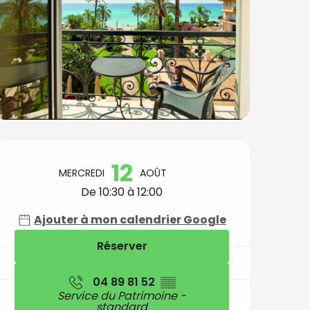
Ouverture et coord
12
MERCREDI
AOÛT
De 10:30 à 12:00
Ajouter à mon calendrier Google
Réserver
04 89 81 52
▒▒
Service du Patrimoine -
standard