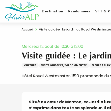
Aller
au
Destination
Randonnées
VTT & V
contenu
principal
Accueil
Visite guidée : Le jardin du Royal Westminste
Mercredi 12 août de 10:30 à 12:00
Visite guidée : Le jard
CULTURE
VISITE GUIDÉE ET/OU COMMENTÉE
FLEURS / PLAN
Hôtel Royal Westminster, 1510 promenade du 
Description
Situé au cœur de Menton, ce Jardin luxu
s’exprime dans toute sa splendeur. Il ab