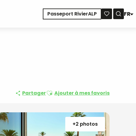
FR
Passeport RivierALP
Reche
Voir les favoris
Ajouter aux favoris
Partager
Ajouter à mes favoris
+2 photos