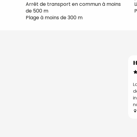
Arrêt de transport en commun à moins
L
de 500 m
P
Plage à moins de 300 m
H
L
d
i
n