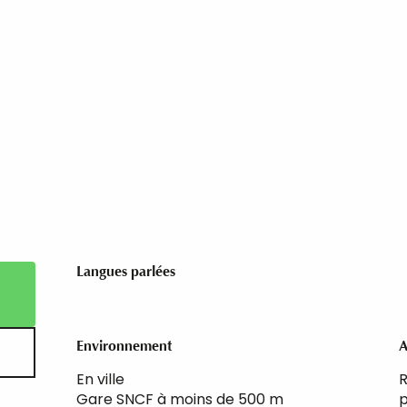
Langues parlées
Langues parlées
Environnement
Environnement
A
A
En ville
R
Gare SNCF à moins de 500 m
p