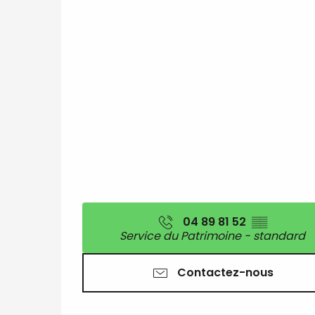
04 89 81 52
▒▒
Service du Patrimoine - standard
Contactez-nous