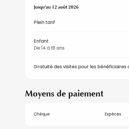
Du
Jusqu'au
21 mai 2025
12 août 2026
au
12 août 2026
Plein tarif
Enfant
De 14 à 18 ans
Gratuité des visites pour les bénéficiaires 
Moyens de paiement
Chèque
Espèces