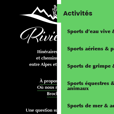
Activités
Sports d’eau vive
Sports aériens & 
Itinéraires cyclables
et chemins pédestres
entre Alpes et Méditerranée
Sports de grimpe &
À propos de nous
Sports équestres 
Où nous rencontrer
animaux
Brochures
Sports de mer & ac
Une question sur votre séjour ?