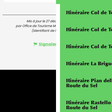
Itinéraire Col de 
Mis à jour le 27 décembre 2025 à 11:52
par Office de Tourisme Menton, Riviera & Merveilles
Itinéraire Col de
(Identifiant de l'offre :
7628889
)
Signaler une erreur
Itinéraire Col de 
Itinéraire La Brig
Itinéraire Pian de
Route du Sel
Itinéraire Rastello
Route du Sel