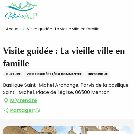
Aller
FR
au
contenu
principal
Accueil
Visite guidée : La vieille ville en famille
Visite guidée : La vieille ville en
famille
CULTURE
VISITE GUIDÉE ET/OU COMMENTÉE
HISTORIQUE
Basilique Saint-Michel Archange, Parvis de la basilique
Saint- Michel, Place de l'église, 06500 Menton
M'y rendre
Ajouter aux favoris
Partager