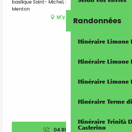
Selon vos envies
basilique Saint- Michel, Place de l'église, 06500
Menton
M'y rendre
Randonnées
Itinéraire Limone
Itinéraire Limone
Itinéraire Limone
Itinéraire Terme di
Itinéraire Trinità 
Casterino
04 89 81 52
▒▒