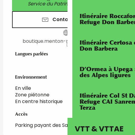
Service du Patrimoine - standard
Itinéraire Roccaf
Contactez-nous
Refuge Don Barbe
boutique.menton-riviera-merveilles.fr
Itinéraire Certosa
Don Barbera
Langues parlées
Langues parlées
D’Ormea à Upega 
des Alpes ligures
Environnement
Environnement
En ville
Zone piétonne
Itinéraire Col St
En centre historique
Refuge CAI Sanrem
Terza
Accès
Accès
Parking payant des Sablettes
VTT & VTTAE