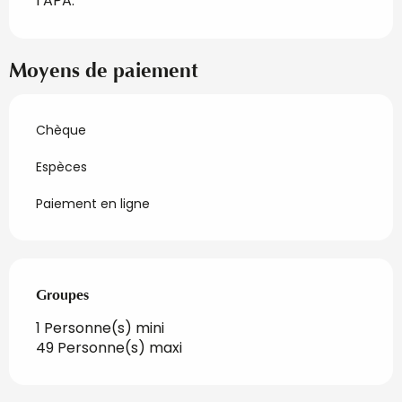
l’APA.
Moyens de paiement
Chèque
Espèces
Paiement en ligne
Groupes
Groupes
1 Personne(s) mini
49 Personne(s) maxi