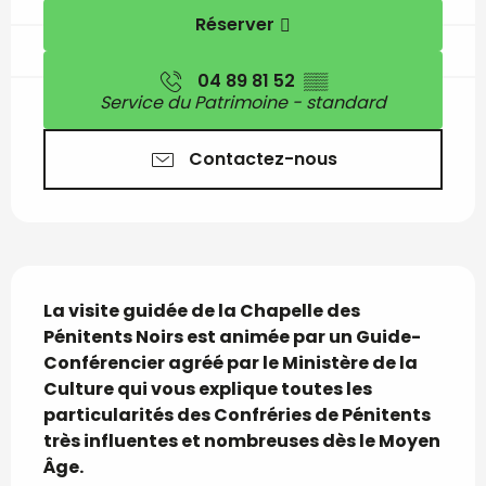
Réserver
04 89 81 52
▒▒
Service du Patrimoine - standard
Contactez-nous
Description
La visite guidée de la Chapelle des 
Pénitents Noirs est animée par un Guide-
Conférencier agréé par le Ministère de la 
Culture qui vous explique toutes les 
particularités des Confréries de Pénitents 
très influentes et nombreuses dès le Moyen 
Âge.