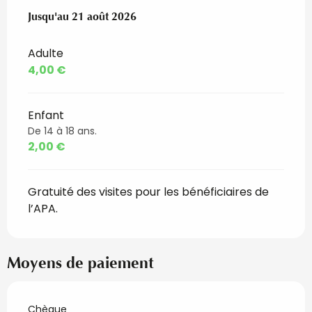
Du
Jusqu'au
9 mai 2025
21 août 2026
au
21 août 2026
Adulte
4,00 €
Enfant
De 14 à 18 ans.
2,00 €
Gratuité des visites pour les bénéficiaires de
l’APA.
Moyens de paiement
Chèque