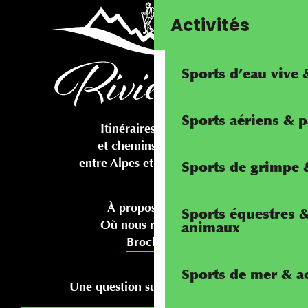
Activités
Sports d’eau vive
Sports aériens & 
Itinéraires cyclables
et chemins pédestres
entre Alpes et Méditerranée
Sports de grimpe &
À propos de nous
Sports équestres 
Où nous rencontrer
animaux
Brochures
Sports de mer & ac
Une question sur votre séjour ?