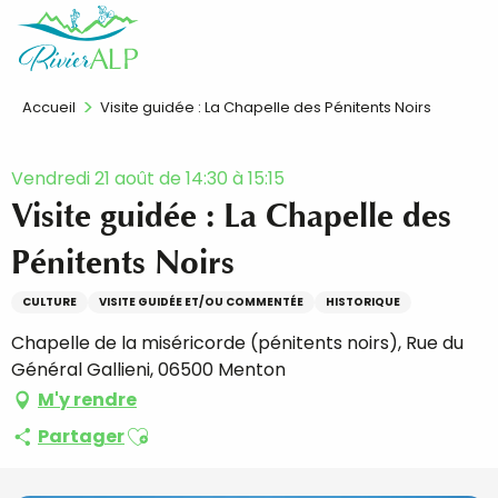
Aller
FR
au
contenu
principal
Accueil
Visite guidée : La Chapelle des Pénitents Noirs
Vendredi 21 août de 14:30 à 15:15
Visite guidée : La Chapelle des
Pénitents Noirs
CULTURE
VISITE GUIDÉE ET/OU COMMENTÉE
HISTORIQUE
Chapelle de la miséricorde (pénitents noirs), Rue du
Général Gallieni, 06500 Menton
M'y rendre
Ajouter aux favoris
Partager