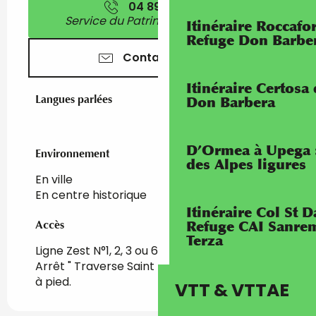
04 89 81 52
▒▒
Service du Patrimoine - standard
Itinéraire Roccaf
Refuge Don Barbe
Contactez-nous
Itinéraire Certosa
Langues parlées
Langues parlées
Don Barbera
D’Ormea à Upega 
Environnement
Environnement
des Alpes ligures
En ville
En centre historique
Itinéraire Col St
Accès
Accès
Refuge CAI Sanrem
Terza
Ligne Zest N°1, 2, 3 ou 6, ou Navette gratuite.
Arrêt " Traverse Saint Michel" puis 4 minutes
à pied.
VTT & VTTAE