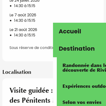
Le 24 juillet 2026
14:30 à 15:15
Le 7 août 2026
14:30 à 15:15
Le 21 août 2026
Accueil
14:30 à 15:15
Destination
Sous réserve de conditions météo favorables
Randonnée dans les
découverte de Riv
Localisation
Expériences outdo
Visite guidée : La Chapelle
des Pénitents Noirs
Selon vos envies