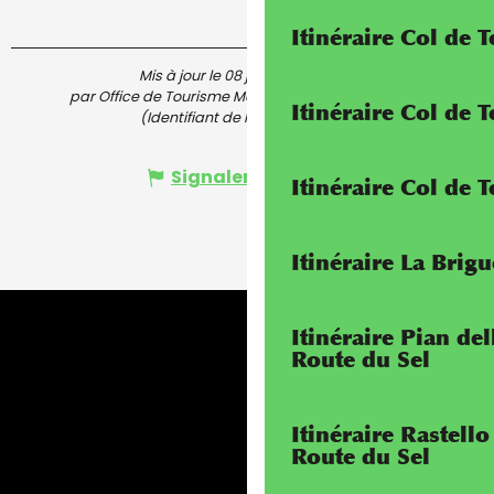
Itinéraire Col de 
Mis à jour le 08 juin 2026 à 15:43
par Office de Tourisme Menton, Riviera & Merveilles
Itinéraire Col de
(Identifiant de l'offre :
7314958
)
Signaler une erreur
Itinéraire Col de 
Itinéraire La Brig
Itinéraire Pian de
Route du Sel
Itinéraire Rastello
Route du Sel