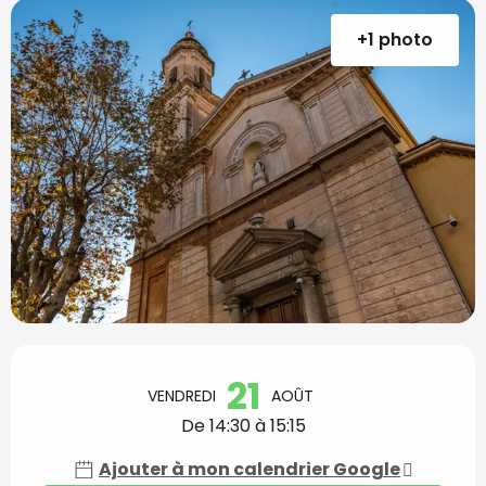
+1 photo
Ouverture et coordon
21
VENDREDI
AOÛT
De 14:30 à 15:15
Ajouter à mon calendrier Google