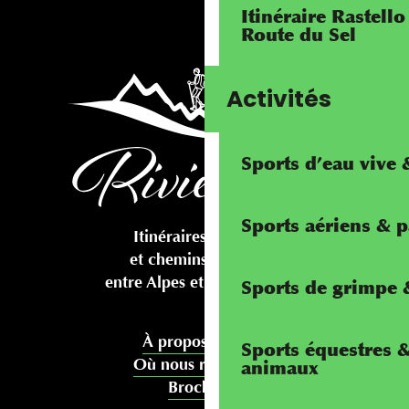
Itinéraire Rastello
Route du Sel
Activités
Sports d’eau vive
Sports aériens & 
Itinéraires cyclables
et chemins pédestres
entre Alpes et Méditerranée
Sports de grimpe &
À propos de nous
Sports équestres 
Où nous rencontrer
animaux
Brochures