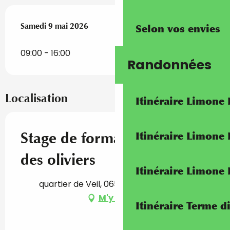
Samedi 9 mai 2026
Samedi 9 mai 2026
Selon vos envies
09:00 - 16:00
Randonnées
Localisation
Itinéraire Limone
Stage de formation taille
Itinéraire Limone
des oliviers
Itinéraire Limone
quartier de Veil, 06540 Breil-sur-Roya
M'y rendre
Itinéraire Terme di