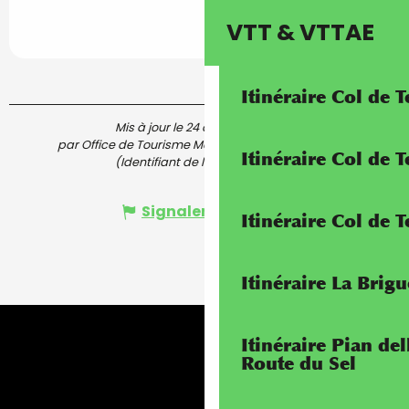
VTT & VTTAE
Itinéraire Col de 
Mis à jour le 24 avril 2026 à 12:16
par Office de Tourisme Menton, Riviera & Merveilles
Itinéraire Col de
(Identifiant de l'offre :
7324893
)
Signaler une erreur
Itinéraire Col de 
Itinéraire La Brig
Itinéraire Pian de
Route du Sel