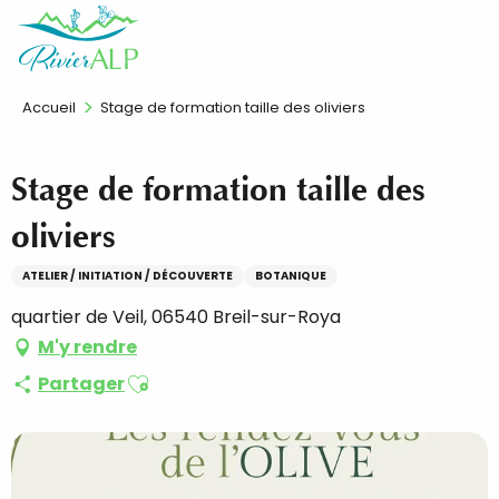
Aller
FR
au
contenu
principal
Accueil
Stage de formation taille des oliviers
Stage de formation taille des
oliviers
ATELIER / INITIATION / DÉCOUVERTE
BOTANIQUE
quartier de Veil, 06540 Breil-sur-Roya
M'y rendre
Ajouter aux favoris
Partager