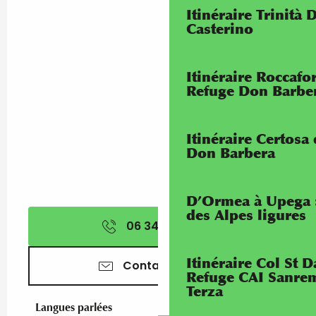
Itinéraire Trinità 
Casterino
Itinéraire Roccaf
Refuge Don Barbe
Itinéraire Certosa
Don Barbera
D’Ormea à Upega 
des Alpes ligures
06 34 63 44
▒▒
Itinéraire Col St
Contactez-nous
Refuge CAI Sanrem
Terza
Langues parlées
Langues parlées