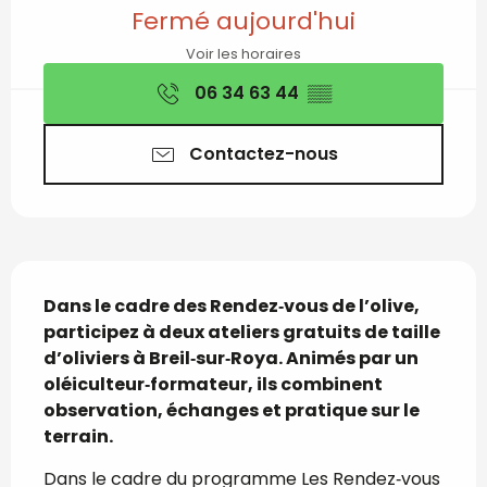
Ouverture et coordon
Fermé aujourd'hui
Voir les horaires
06 34 63 44
▒▒
Contactez-nous
Description
Dans le cadre des Rendez‑vous de l’olive, 
participez à deux ateliers gratuits de taille 
d’oliviers à Breil‑sur‑Roya. Animés par un 
oléiculteur‑formateur, ils combinent 
observation, échanges et pratique sur le 
terrain.
Dans le cadre du programme Les Rendez‑vous 