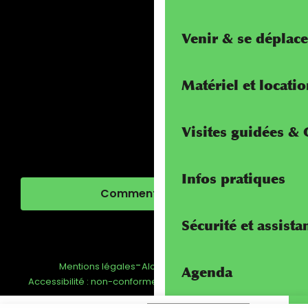
Venir & se déplace
Matériel et locati
Visites guidées &
Infos pratiques
Comment venir ?
Sécurité et assista
-
-
-
Mentions légales
Alcotra - Interreg
FAQ
Agenda
-
Gestion du consentement
Accessibilité : non-conforme