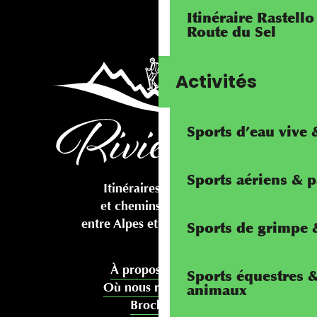
Itinéraire Rastello
Route du Sel
Activités
Sports d’eau vive
Sports aériens & 
Itinéraires cyclables
et chemins pédestres
entre Alpes et Méditerranée
Sports de grimpe &
À propos de nous
Sports équestres 
Où nous rencontrer
animaux
Brochures