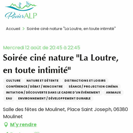
Aller
FR
au
contenu
principal
Accueil
Soirée ciné nature "La Loutre, en toute intimité"
Mercredi 12 août de 20:45 à 22:45
Soirée ciné nature "La Loutre,
en toute intimité"
CULTURE
NATURE ET DÉTENTE
DISTRACTIONS ET LOISIRS
CONFÉRENCE / DÉBAT / RENCONTRE
SÉANCE / PROJECTION CINÉMA
INITIATION / DÉCOUVERTE DANS LE CADRE D'UN ÉVÉNEMENT
ANIMAUX
EAU
ENVIRONNEMENT / DÉVELOPPEMENT DURABLE
Salle des fêtes de Moulinet, Place Saint Joseph, 06380
Moulinet
M'y rendre
Ajouter aux favoris