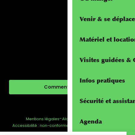
Venir & se déplace
Matériel et locati
Visites guidées &
Infos pratiques
Comment venir ?
Sécurité et assista
-
-
-
Mentions légales
Alcotra - Interreg
FAQ
Agenda
-
Gestion du consentement
Accessibilité : non-conforme