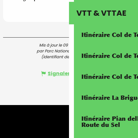
VTT & VTTAE
Itinéraire Col de 
Mis à jour le 09 mai 2026 à 17:31
par Parc National du Mercantour
Itinéraire Col de
(Identifiant de l'offre :
7821111
)
Signaler une erreur
Itinéraire Col de 
Itinéraire La Brig
Itinéraire Pian de
Route du Sel