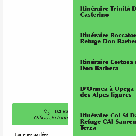
Itinéraire Trinità 
Casterino
Itinéraire Roccaf
Refuge Don Barbe
Itinéraire Certosa
Don Barbera
D’Ormea à Upega 
des Alpes ligures
04 83 93 95
▒▒
Itinéraire Col St
Office de tourisme de Sospel
Refuge CAI Sanrem
Terza
Langues parlées
Langues parlées