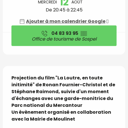
12
MERCREDI
AOÛT
De 20:45 à 22:45
Ajouter à mon calendrier Google
04 83 93 95
▒▒
Office de tourisme de Sospel
Description
Projection du film "La Loutre, en toute 
initimité" de Ronan Fournier-Christol et de 
Stéphane Raimond, suivie d'un moment 
d'échanges avec une garde-monitrice du 
Parc national du Mercantour

Un évènement organisé en collaboration 
avec la Mairie de Moulinet