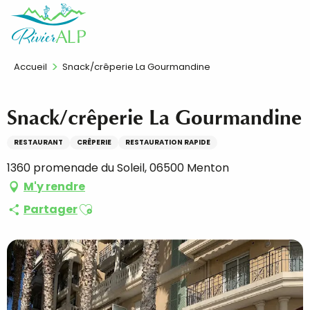
Aller
FR
au
contenu
principal
Accueil
Snack/crêperie La Gourmandine
Snack/crêperie La Gourmandine
RESTAURANT
CRÊPERIE
RESTAURATION RAPIDE
1360 promenade du Soleil, 06500 Menton
M'y rendre
Ajouter aux favoris
Partager