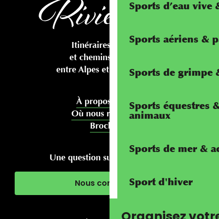
Sports d’eau vive
Sports aériens & 
Itinéraires cyclables
et chemins pédestres
entre Alpes et Méditerranée
Sports de grimpe &
À propos de nous
Sports équestres 
Où nous rencontrer
animaux
Brochures
Sports de mer & ac
Une question sur votre séjour ?
Sport d'hiver
Nous contacter
Organisez votr