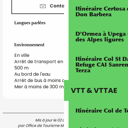
Contactez-nous
Itinéraire Certosa
Don Barbera
Langues parlées
Langues parlées
D’Ormea à Upega 
des Alpes ligures
Environnement
Environnement
En ville
Itinéraire Col St
Arrêt de transport en commun à moins de
Refuge CAI Sanrem
500 m
Terza
Au bord de l'eau
Arrêt de bus à moins de 500 m
Mer à moins de 300 m
VTT & VTTAE
Itinéraire Col de 
Mis à jour le 02 août 2025 à 15:23
par Office de Tourisme Menton, Riviera & Merveilles