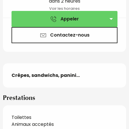
dans 2 heures
Voir les horaires
Appeler
Contactez-nous
Description
Crêpes, sandwichs, panini...
Prestations
Toilettes
Animaux acceptés