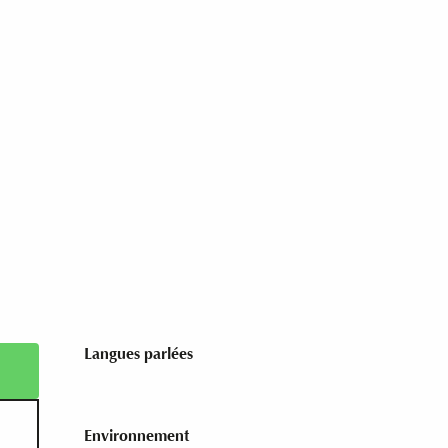
Langues parlées
Langues parlées
Environnement
Environnement