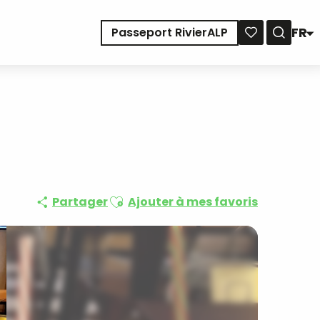
FR
Passeport RivierALP
Reche
Voir les favoris
Ajouter aux favoris
Partager
Ajouter à mes favoris