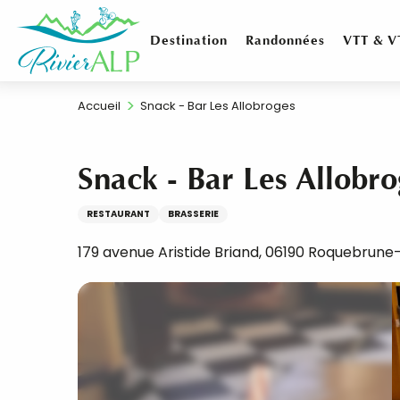
Aller
au
Destination
Randonnées
VTT & V
contenu
principal
Accueil
Snack - Bar Les Allobroges
Snack - Bar Les Allobro
RESTAURANT
BRASSERIE
179 avenue Aristide Briand, 06190 Roquebrun