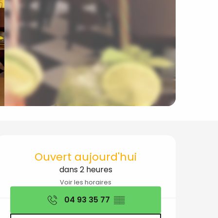
Ouverture et coord
Ouvert aujourd'hui
dans 2 heures
Voir les horaires
04 93 35 77
▒▒