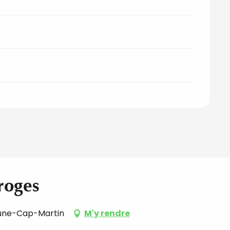
roges
brune-Cap-Martin
M'y rendre