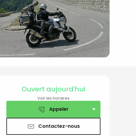
Ouverture et coord
Ouvert aujourd'hui
Voir les horaires
Appeler
Contactez-nous