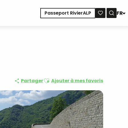
FR
Passeport RivierALP
Reche
Voir les favoris
Ajouter aux favoris
Partager
Ajouter à mes favoris