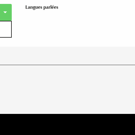
Langues parlées
Langues parlées