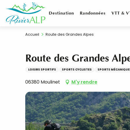
Aller
au
Destination
Randonnées
VTT & V
contenu
principal
Accueil
Route des Grandes Alpes
Route des Grandes Alp
LOISIRS SPORTIFS
SPORTS CYCLISTES
SPORTS MÉCANIQUE
06380 Moulinet
M'y rendre