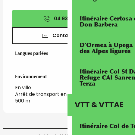
Itinéraire Certosa
04 93 97 40
▒▒
Don Barbera
Contactez-nous
D’Ormea à Upega 
des Alpes ligures
Langues parlées
Langues parlées
Itinéraire Col St
Environnement
Environnement
Refuge CAI Sanrem
Terza
En ville
Arrêt de transport en commun à moins de
500 m
VTT & VTTAE
Itinéraire Col de 