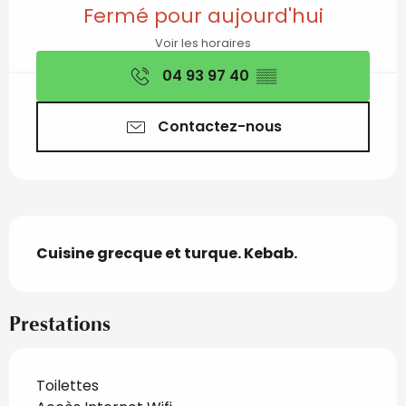
Ouverture et coordon
Fermé pour aujourd'hui
Voir les horaires
04 93 97 40
▒▒
Contactez-nous
Description
Cuisine grecque et turque. Kebab.
Prestations
Toilettes