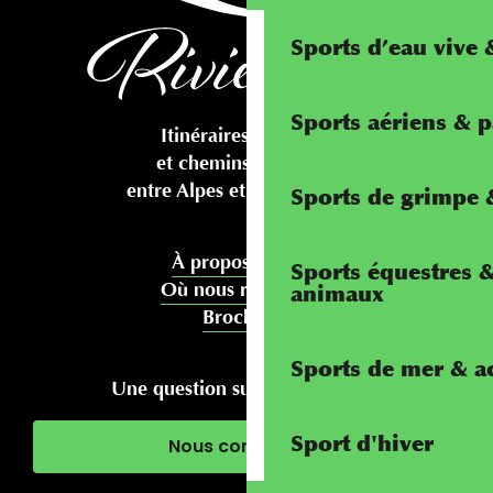
Sports d’eau vive
Sports aériens & 
Itinéraires cyclables
et chemins pédestres
entre Alpes et Méditerranée
Sports de grimpe &
À propos de nous
Sports équestres 
Où nous rencontrer
animaux
Brochures
Sports de mer & ac
Une question sur votre séjour ?
Sport d'hiver
Nous contacter