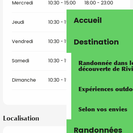
Mercredi
10:30 - 15:00
18:00 - 23:00
Accueil
Jeudi
10:30 - 15:00
18:00 - 23:00
Destination
Vendredi
10:30 - 15:00
18:00 - 23:00
Samedi
10:30 - 15:00
18:00 - 23:00
Randonnée dans les
découverte de Riv
Dimanche
10:30 - 15:00
18:00 - 23:00
Expériences outdo
Selon vos envies
Localisation
Randonnées