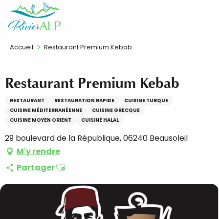
Aller
FR
au
contenu
principal
Accueil
Restaurant Premium Kebab
Restaurant Premium Kebab
RESTAURANT
RESTAURATION RAPIDE
CUISINE TURQUE
CUISINE MÉDITERRANÉENNE
CUISINE GRECQUE
CUISINE MOYEN ORIENT
CUISINE HALAL
29 boulevard de la République, 06240 Beausoleil
M'y rendre
Ajouter aux favoris
Partager