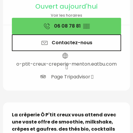
Ouverture et coordon
Ouvert aujourd'hui
Voir les horaires
06 08 78 81
▒▒
Contactez-nous
o-ptit-creux-creperie-menton.eatbu.com
Page Tripadvisor
Description
La crêperie Ô P'tit creux vous attend avec 
une vaste offre de smoothie, milkshake, 
crêpes et gaufres. des thés bio, cocktails 