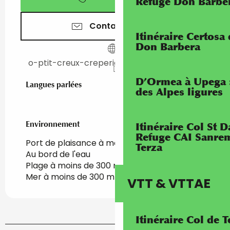
Refuge Don Barbe
Contactez-nous
Itinéraire Certosa
Don Barbera
o-ptit-creux-creperie-menton.eatbu.com
D’Ormea à Upega 
Langues parlées
Langues parlées
des Alpes ligures
Environnement
Environnement
Itinéraire Col St
Refuge CAI Sanrem
Port de plaisance à moins de 500 m
Terza
Au bord de l'eau
Plage à moins de 300 m
Mer à moins de 300 m
VTT & VTTAE
Itinéraire Col de 