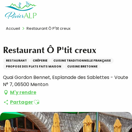
Aller
FR
au
contenu
principal
Accueil
Restaurant Ô P'tit creux
Restaurant Ô P'tit creux
RESTAURANT
CRÊPERIE
CUISINE TRADITIONNELLE FRANÇAISE
PROPOSE DES PLATS FAITS MAISON
CUISINE BRETONNE
Quai Gordon Bennet, Esplanade des Sablettes - Voute
N° 7, 06500 Menton
M'y rendre
Ajouter aux favoris
Partager