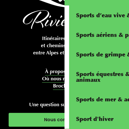
Sports d’eau vive
Sports aériens & 
Itinéraires cyclables
et chemins pédestres
entre Alpes et Méditerranée
Sports de grimpe &
À propos de nous
Sports équestres 
Où nous rencontrer
animaux
Brochures
Sports de mer & ac
Une question sur votre séjour ?
Sport d'hiver
Nous contacter