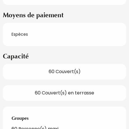
Moyens de paiement
Espèces
Capacité
60 Couvert(s)
60 Couvert(s) en terrasse
Groupes
Groupes
60 Personne(s) maxi