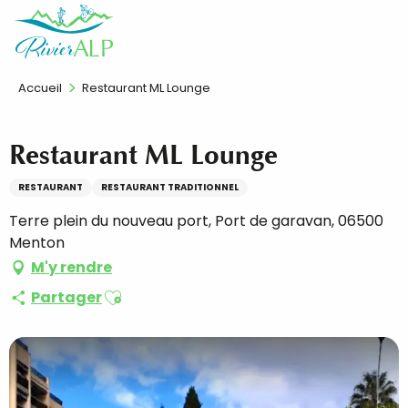
Aller
FR
au
contenu
principal
Accueil
Restaurant ML Lounge
Restaurant ML Lounge
RESTAURANT
RESTAURANT TRADITIONNEL
Terre plein du nouveau port, Port de garavan, 06500
Menton
M'y rendre
Ajouter aux favoris
Partager