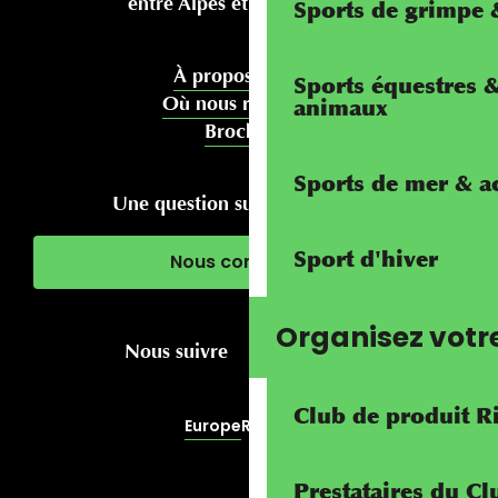
entre Alpes et Méditerranée
Sports de grimpe &
À propos de nous
Sports équestres 
Où nous rencontrer
animaux
Brochures
Sports de mer & ac
Une question sur votre séjour ?
Sport d'hiver
Nous contacter
Organisez votr
Nous suivre
Club de produit R
Europe
RivierALP
Prestataires du C