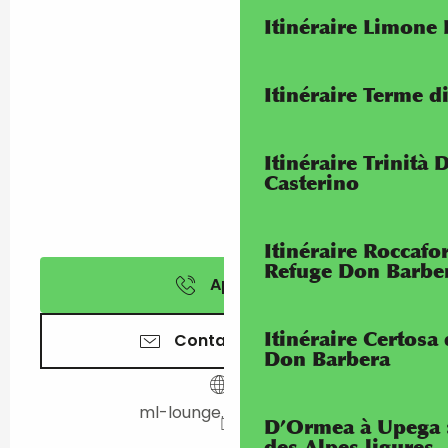
Itinéraire Limone
Itinéraire Terme di
Itinéraire Trinità 
Casterino
Itinéraire Roccaf
Refuge Don Barbe
Appeler
Itinéraire Certosa
Contactez-nous
Don Barbera
ml-lounge.eatbu.com
D’Ormea à Upega 
des Alpes ligures