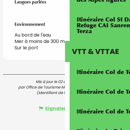
Langues parlées
Langues parlées
Itinéraire Col St
Environnement
Environnement
Refuge CAI Sanrem
Terza
Au bord de l'eau
Mer à moins de 300 m
Sur le port
VTT & VTTAE
Itinéraire Col de 
Mis à jour le 02 août 2025 à 10:47
par Office de Tourisme Menton, Riviera & Merveilles
Itinéraire Col de
(Identifiant de l'offre :
5572937
)
Signaler une erreur
Itinéraire Col de 