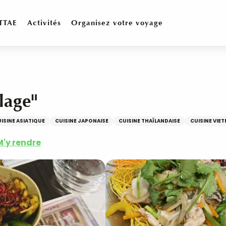
TTAE
Activités
Organisez votre voyage
lage"
ISINE ASIATIQUE
CUISINE JAPONAISE
CUISINE THAÏLANDAISE
CUISINE VIE
M'y rendre