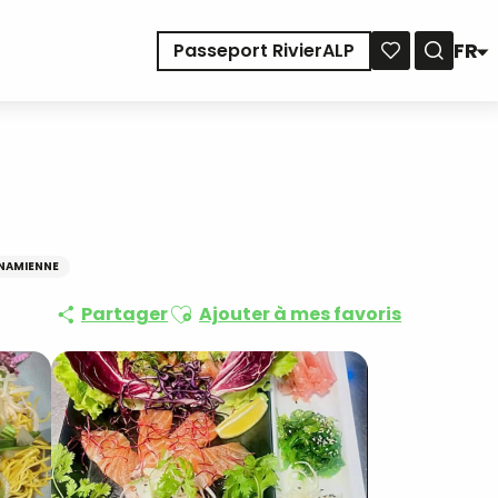
FR
Passeport RivierALP
Reche
Voir les favoris
TNAMIENNE
Ajouter aux favoris
Partager
Ajouter à mes favoris