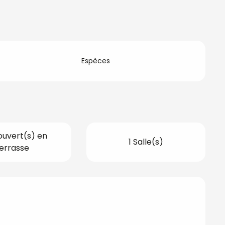
Espèces
ouvert(s) en
1 Salle(s)
errasse