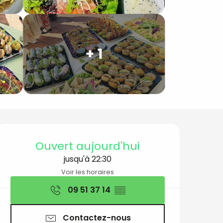
+ 1
Ouverture et coord
Ouvert aujourd'hui
jusqu'à 22:30
Voir les horaires
09 51 37 14
▒▒
Contactez-nous