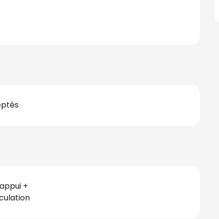
eptés
appui +
culation