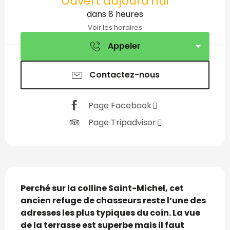
Ouvert aujourd'hui
dans 8 heures
Voir les horaires
Appeler
Contactez-nous
Page Facebook
Page Tripadvisor
Description
Perché sur la colline Saint-Michel, cet 
ancien refuge de chasseurs reste l’une des 
adresses les plus typiques du coin. La vue 
de la terrasse est superbe mais il faut 