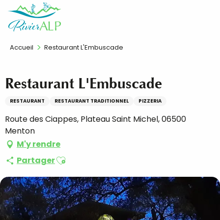
Aller
FR
au
contenu
principal
Accueil
Restaurant L'Embuscade
Restaurant L'Embuscade
RESTAURANT
RESTAURANT TRADITIONNEL
PIZZERIA
Route des Ciappes, Plateau Saint Michel, 06500
Menton
M'y rendre
Ajouter aux favoris
Partager