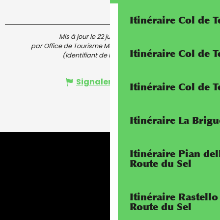
Itinéraire Col de 
Mis à jour le 22 juillet 2024 à 09:52
par Office de Tourisme Menton, Riviera & Merveilles
Itinéraire Col de
(Identifiant de l'offre :
5426319
)
Signaler une erreur
Itinéraire Col de 
Itinéraire La Brig
Itinéraire Pian de
Route du Sel
Itinéraire Rastello
Route du Sel