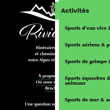
Activités
Sports d’eau vive
Sports aériens & 
Itinéraires cyclables
et chemins pédestres
entre Alpes et Méditerranée
Sports de grimpe &
À propos de nous
Sports équestres 
Où nous rencontrer
animaux
Brochures
Sports de mer & ac
Une question sur votre séjour ?