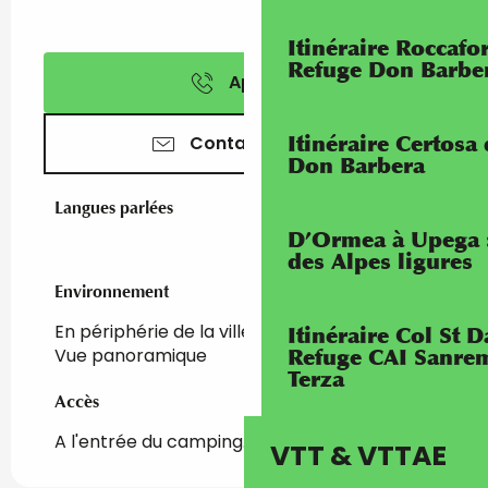
Itinéraire Roccaf
Refuge Don Barbe
Appeler
Itinéraire Certosa
Contactez-nous
Don Barbera
Langues parlées
Langues parlées
D’Ormea à Upega 
des Alpes ligures
Environnement
Environnement
En périphérie de la ville
Itinéraire Col St
Vue panoramique
Refuge CAI Sanrem
Terza
Accès
Accès
A l'entrée du camping.
VTT & VTTAE