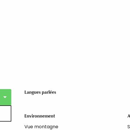
Langues parlées
Langues parlées
Environnement
Environnement
A
A
Vue montagne
S