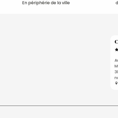
En périphérie de la ville
d
C
A
M
3
n