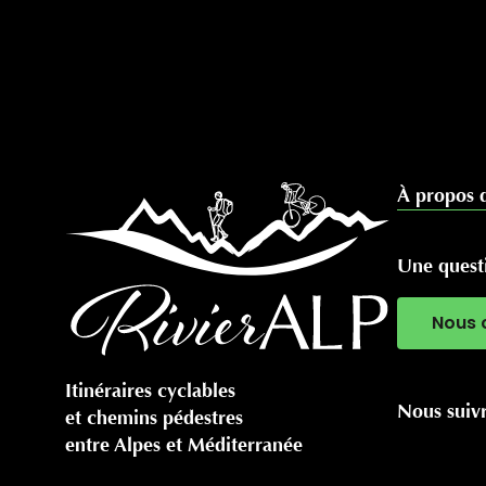
À propos 
Une questi
Nous 
Itinéraires cyclables
Nous suiv
et chemins pédestres
entre Alpes et Méditerranée