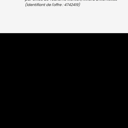
(Identifiant de l'offre :
4742419
)