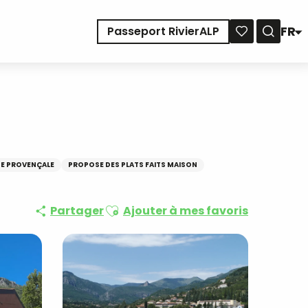
FR
Passeport RivierALP
Reche
Voir les favoris
NE PROVENÇALE
PROPOSE DES PLATS FAITS MAISON
Ajouter aux favoris
Partager
Ajouter à mes favoris