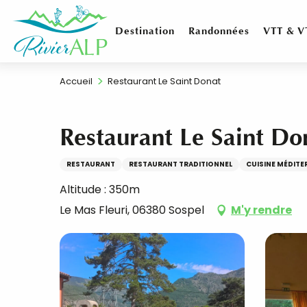
Aller
au
Destination
Randonnées
VTT & V
contenu
principal
Accueil
Restaurant Le Saint Donat
Restaurant Le Saint Do
RESTAURANT
RESTAURANT TRADITIONNEL
CUISINE MÉDIT
Altitude : 350m
Le Mas Fleuri, 06380 Sospel
M'y rendre