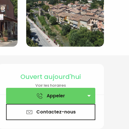
Ouverture et coord
Ouvert aujourd'hui
Voir les horaires
Appeler
Contactez-nous