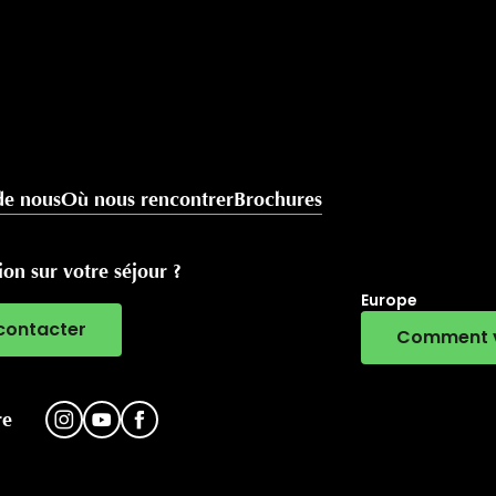
de nous
Où nous rencontrer
Brochures
on sur votre séjour ?
Europe
contacter
Comment v
RivierALP
re