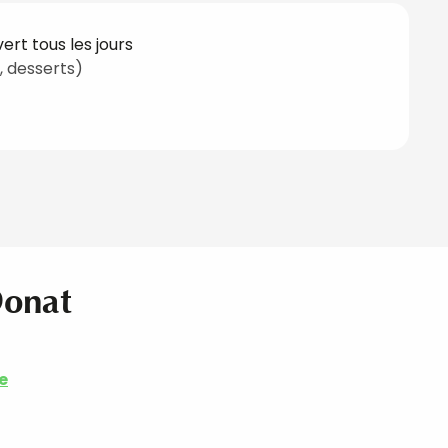
rt tous les jours
s, desserts)
Donat
e