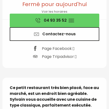
Ouverture et coordon
Fermé pour aujourd'hui
Voir les horaires
04 93 35 52
▒▒
Contactez-nous
Page Facebook
Page Tripadvisor
Description
Ce petit restaurant très bien placé, face au 
marché, est un endroit bien agréable. 
Sylvain vous accueille avec une cuisine de 
type classique, parfaitement exécutée. 