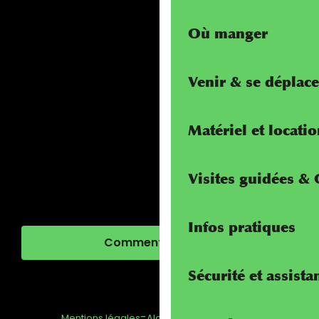
Où manger
Venir & se déplace
Matériel et locati
Visites guidées &
Infos pratiques
Comment venir ?
Sécurité et assista
-
-
-
Mentions légales
Alcotra - Interreg
FAQ