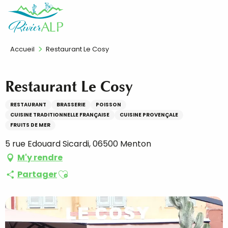
Aller
FR
au
contenu
principal
Accueil
Restaurant Le Cosy
Restaurant Le Cosy
RESTAURANT
BRASSERIE
POISSON
CUISINE TRADITIONNELLE FRANÇAISE
CUISINE PROVENÇALE
FRUITS DE MER
5 rue Edouard Sicardi, 06500 Menton
M'y rendre
Ajouter aux favoris
Partager