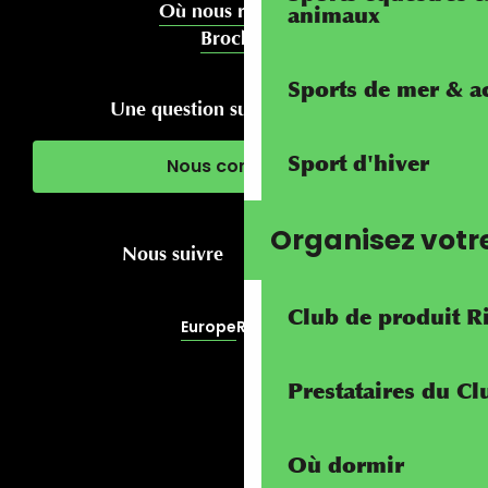
Où nous rencontrer
animaux
Brochures
Sports de mer & ac
Une question sur votre séjour ?
Sport d'hiver
Nous contacter
Organisez votr
Nous suivre
Club de produit R
Europe
RivierALP
Prestataires du C
Où dormir