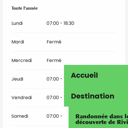
Toute l'année
Toute l'année
Lundi
07:00 - 18:30
Mardi
Fermé
Mercredi
Fermé
Accueil
Jeudi
07:00 - 18:30
Destination
Vendredi
07:00 - 18:30
Randonnée dans les
Samedi
07:00 - 18:30
découverte de Riv