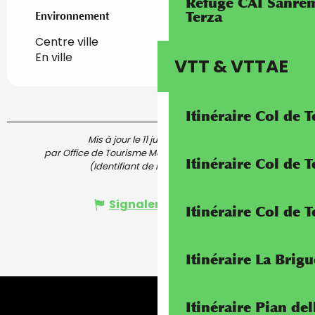
Refuge CAI Sanrem
Terza
Environnement
Environnement
Centre ville
En ville
VTT & VTTAE
Itinéraire Col de 
Mis à jour le 11 juillet 2025 à 17:29
par Office de Tourisme Menton, Riviera & Merveilles
Itinéraire Col de
(Identifiant de l'offre :
5425133
)
Signaler une erreur
Itinéraire Col de 
Itinéraire La Brig
Itinéraire Pian de