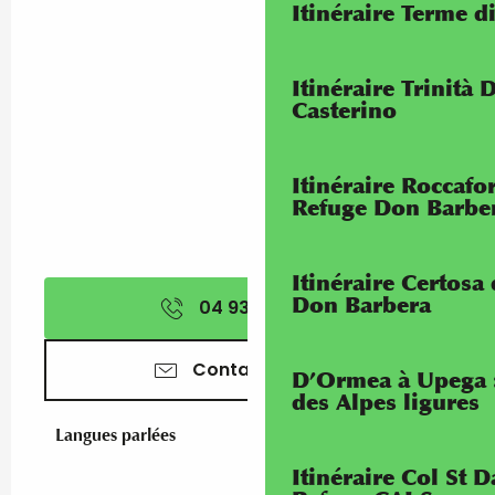
Itinéraire Terme di
Itinéraire Trinità 
Casterino
Itinéraire Roccaf
Refuge Don Barbe
Itinéraire Certosa
Don Barbera
04 93 35 52
▒▒
Contactez-nous
D’Ormea à Upega 
des Alpes ligures
Langues parlées
Langues parlées
Itinéraire Col St