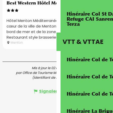
Réservable
Best Western Hôtel Méditerranée Menton
Itinéraire Col St
Refuge CAI Sanrem
Hôtel Menton Méditerranée 89 chambres situé au
Terza
cœur de la ville de Menton à 3 minutes à pied du
bord de mer et de la zone piétonne. Roof Top, Bar,
Restaurant style brasserie...
VTT & VTTAE
Menton
Itinéraire Col de 
Mis à jour le 02 août 2025 à 11:15
par Office de Tourisme Menton, Riviera & Merveilles
Itinéraire Col de
(Identifiant de l'offre :
5412730
)
Signaler une erreur
Itinéraire Col de 
Itinéraire La Brig