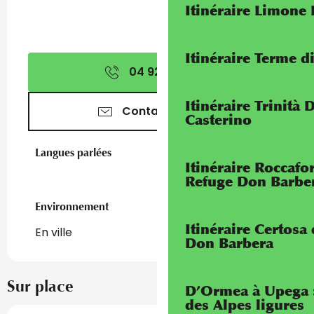
Itinéraire Limone
Itinéraire Terme di
04 92 41 81
▒▒
Itinéraire Trinità 
Contactez-nous
Casterino
Langues parlées
Langues parlées
Itinéraire Roccaf
Refuge Don Barbe
Environnement
Environnement
Itinéraire Certosa
En ville
Don Barbera
Sur place
D’Ormea à Upega 
des Alpes ligures