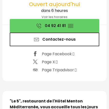
Ouverture et coordon
Ouvert aujourd'hui
dans 6 heures
Voir les horaires
04 92 41 81
▒▒
Contactez-nous
Page Facebook
Page X
Page Tripadvisor
Description
"Le 5", restaurant de l'Hôtel Menton 
Méditerranée, vous accueille tous les jours 