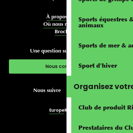
À propos de nous
Sports équestres 
Où nous rencontrer
animaux
Brochures
Sports de mer & ac
Une question sur votre séjour ?
Sport d'hiver
Nous contacter
Organisez votr
Nous suivre
Club de produit R
Europe
RivierALP
Prestataires du C