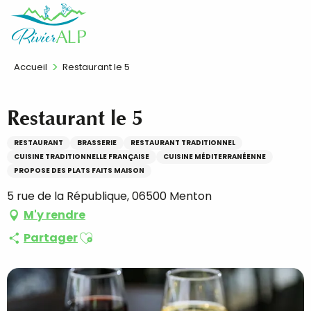
Aller
FR
au
contenu
principal
Accueil
Restaurant le 5
Restaurant le 5
RESTAURANT
BRASSERIE
RESTAURANT TRADITIONNEL
CUISINE TRADITIONNELLE FRANÇAISE
CUISINE MÉDITERRANÉENNE
PROPOSE DES PLATS FAITS MAISON
5 rue de la République, 06500 Menton
M'y rendre
Ajouter aux favoris
Partager