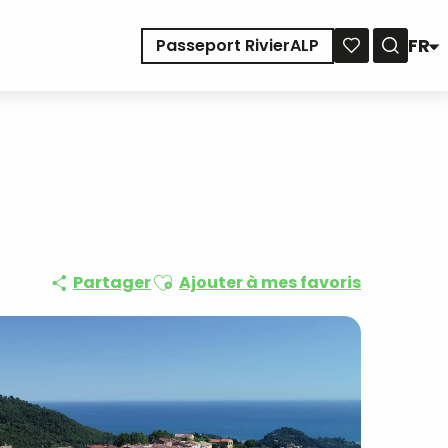
FR
Passeport RivierALP
Reche
Voir les favoris
Ajouter aux favoris
Partager
Ajouter à mes favoris