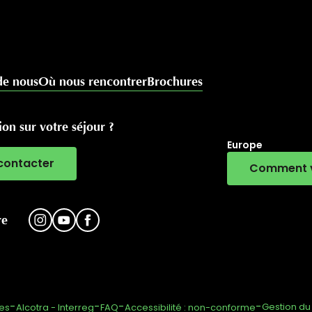
de nous
Où nous rencontrer
Brochures
on sur votre séjour ?
Europe
contacter
Comment v
RivierALP
re
-
-
-
-
Gestion d
les
Alcotra - Interreg
FAQ
Accessibilité : non-conforme