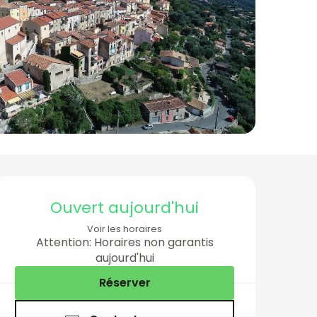
Ouverture et coord
Ouvert aujourd'hui
Voir les horaires
Attention: Horaires non garantis
aujourd'hui
Réserver