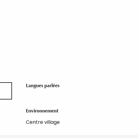
Langues parlées
Langues parlées
Environnement
Environnement
Centre village