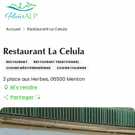
Aller
FR
au
contenu
principal
Accueil
Restaurant La Celula
Restaurant La Celula
RESTAURANT
RESTAURANT TRADITIONNEL
CUISINE MÉDITERRANÉENNE
CUISINE ITALIENNE
3 place aux Herbes, 06500 Menton
M'y rendre
Ajouter aux favoris
Partager