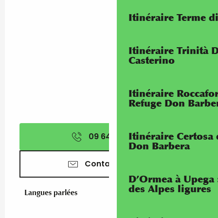
Itinéraire Terme di
Itinéraire Trinità 
Casterino
Itinéraire Roccaf
Refuge Don Barbe
Itinéraire Certosa
09 64 35 71
▒▒
Don Barbera
Contactez-nous
D’Ormea à Upega 
des Alpes ligures
Langues parlées
Langues parlées