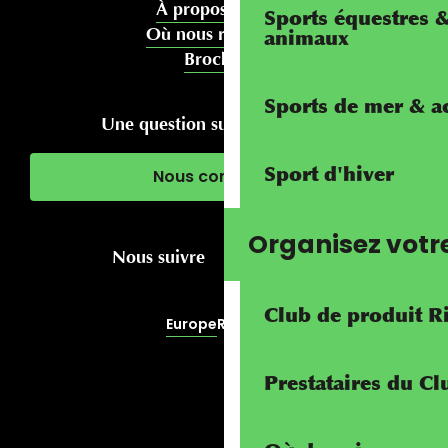
À propos de nous
Sports équestres 
Où nous rencontrer
animaux
Brochures
Sports de mer & ac
Une question sur votre séjour ?
Sport d'hiver
Nous contacter
Organisez votr
Nous suivre
Club de produit R
Europe
RivierALP
Prestataires du C