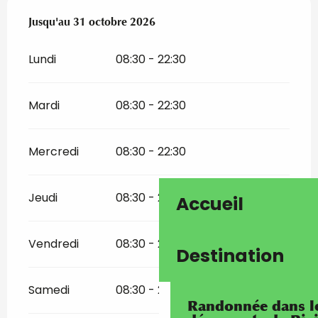
Du
Jusqu'au
1 février 2026
31 octobre 2026
au
31 octobre 2026
Lundi
08:30 - 22:30
Mardi
08:30 - 22:30
Mercredi
08:30 - 22:30
Jeudi
08:30 - 22:30
Accueil
Vendredi
08:30 - 22:30
Destination
Samedi
08:30 - 22:30
Randonnée dans les