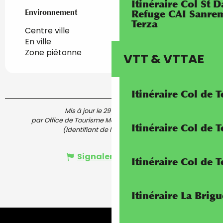
Itinéraire Col St
Environnement
Environnement
Refuge CAI Sanrem
Terza
Centre ville
En ville
Zone piétonne
VTT & VTTAE
Itinéraire Col de 
Mis à jour le 29 juin 2024 à 11:01
par Office de Tourisme Menton, Riviera & Merveilles
Itinéraire Col de
(Identifiant de l'offre :
5552462
)
Signaler une erreur
Itinéraire Col de 
Itinéraire La Brig