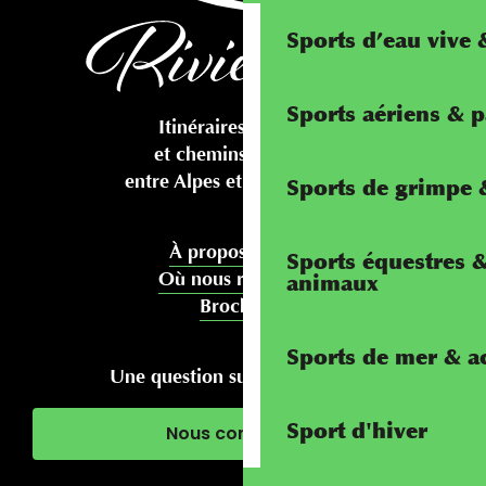
Sports d’eau vive
Sports aériens & 
Itinéraires cyclables
et chemins pédestres
entre Alpes et Méditerranée
Sports de grimpe &
À propos de nous
Sports équestres 
Où nous rencontrer
animaux
Brochures
Sports de mer & ac
Une question sur votre séjour ?
Sport d'hiver
Nous contacter