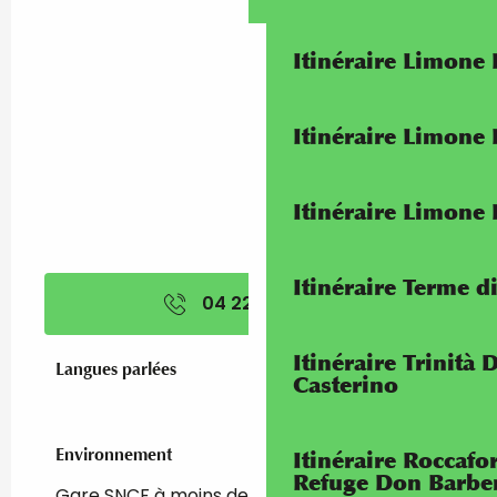
Itinéraire Limone
Itinéraire Limone
Itinéraire Limone
Itinéraire Terme di
04 22 91 23
▒▒
Itinéraire Trinità 
Langues parlées
Langues parlées
Casterino
Environnement
Environnement
Itinéraire Roccaf
Refuge Don Barbe
Gare SNCF à moins de 500 m