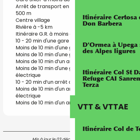
Arrêt de transport en commun à moins de
500 m
Itinéraire Certosa
Centre village
Don Barbera
Rivière à -5 km
Itinéraire G.R. à moins d'1 km
10 - 20 min d'une gare SNCF à pied
D’Ormea à Upega 
Moins de 10 min d'une gare SNCF en voiture
des Alpes ligures
Moins de 10 min d'une gare SNCF à vélo
Moins de 10 min d’un arrêt de bus à vélo
Moins de 10 min d'une gare SNCF à vélo
Itinéraire Col St
électrique
Refuge CAI Sanrem
10 - 20 min d’un arrêt de bus à pied
Terza
Moins de 10 min d'un arrêt de bus à vélo
électrique
Moins de 10 min d'un arrêt de bus en voiture
VTT & VTTAE
Itinéraire Col de 
Mis à jour le 03 décembre 2025 à 17:00