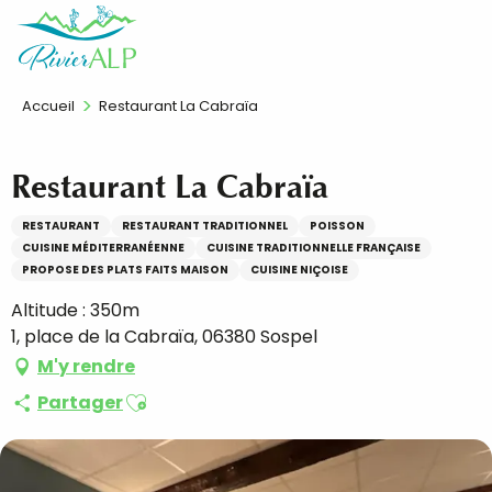
Aller
FR
au
contenu
principal
Accueil
Restaurant La Cabraïa
Restaurant La Cabraïa
RESTAURANT
RESTAURANT TRADITIONNEL
POISSON
CUISINE MÉDITERRANÉENNE
CUISINE TRADITIONNELLE FRANÇAISE
PROPOSE DES PLATS FAITS MAISON
CUISINE NIÇOISE
Altitude : 350m
1, place de la Cabraïa, 06380 Sospel
M'y rendre
Ajouter aux favoris
Partager