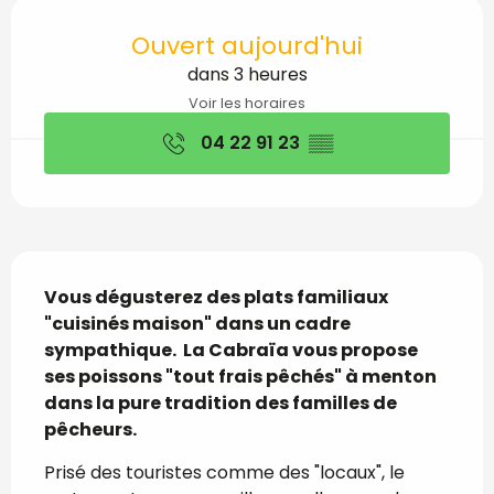
Ouverture et coordon
Ouvert aujourd'hui
dans 3 heures
Voir les horaires
04 22 91 23
▒▒
Description
Vous dégusterez des plats familiaux 
"cuisinés maison" dans un cadre 
sympathique.  La Cabraïa vous propose 
ses poissons "tout frais pêchés" à menton 
dans la pure tradition des familles de 
pêcheurs.
Prisé des touristes comme des "locaux", le 