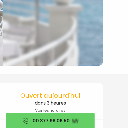
Ouverture et coord
Ouvert aujourd'hui
dans 3 heures
Voir les horaires
00 377 98 06 50
▒▒