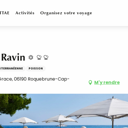
TTAE
Activités
Organisez votre voyage
 Ravin
DITERRANÉENNE
POISSON
 Grace, 06190 Roquebrune-Cap-
M'y rendre