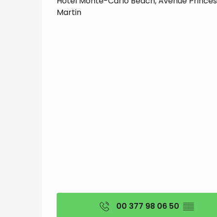
Hôtel Monte-Carlo Beach, Avenue Prince
Martin
00 377 98 06 50
▒▒