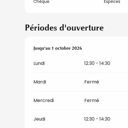
Chèque
Espèces
Périodes d'ouverture
Du
Jusqu'au
7 avril 2026
1 octobre 2026
au
1 octobre 2026
Lundi
12:30 - 14:30
Mardi
Fermé
Mercredi
Fermé
Jeudi
12:30 - 14:30