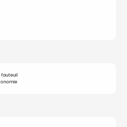
tions
fauteuil
utonomie