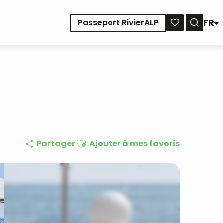
FR
Passeport RivierALP
Reche
Voir les favoris
Ajouter aux favoris
Partager
Ajouter à mes favoris