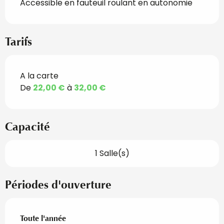
Accessible en fauteuil roulant en autonomie
Tarifs
A la carte
Tarifs 2027
De
22,00 €
à
32,00 €
Capacité
1 Salle(s)
Périodes d'ouverture
Toute l'année
Toute l'année