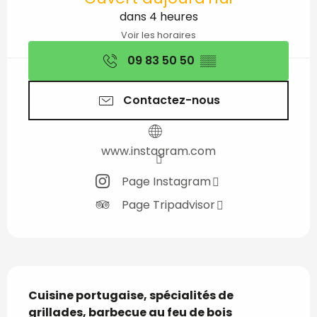
dans 4 heures
Voir les horaires
09 83 50 50
▒▒
Contactez-nous
www.instagram.com
Page Instagram
Page Tripadvisor
Description
Cuisine portugaise, spécialités de 
grillades, barbecue au feu de bois