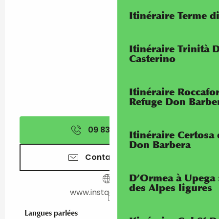
Itinéraire Terme di
Itinéraire Trinità 
Casterino
Itinéraire Roccaf
Refuge Don Barbe
09 83 50 50
▒▒
Itinéraire Certosa
Don Barbera
Contactez-nous
D’Ormea à Upega 
des Alpes ligures
www.instagram.com
Langues parlées
Langues parlées