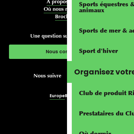
À propos de nous
Sports équestres 
Où nous rencontrer
animaux
Brochures
Sports de mer & ac
Une question sur votre séjour ?
Sport d'hiver
Nous contacter
Organisez votr
Nous suivre
Club de produit R
Europe
RivierALP
Prestataires du C
Où dormir