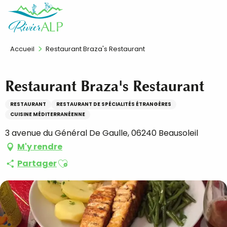
Aller
FR
au
contenu
principal
Accueil
Restaurant Braza's Restaurant
Restaurant Braza's Restaurant
RESTAURANT
RESTAURANT DE SPÉCIALITÉS ÉTRANGÈRES
CUISINE MÉDITERRANÉENNE
3 avenue du Général De Gaulle, 06240 Beausoleil
M'y rendre
Ajouter aux favoris
Partager