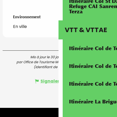
Itinéraire Col St
Refuge CAI Sanrem
Terza
Environnement
Environnement
En ville
VTT & VTTAE
Itinéraire Col de 
Mis à jour le 30 janvier 2026 à 16:28
par Office de Tourisme Menton, Riviera & Merveilles
Itinéraire Col de
(Identifiant de l'offre :
5116306
)
Signaler une erreur
Itinéraire Col de 
Itinéraire La Brig