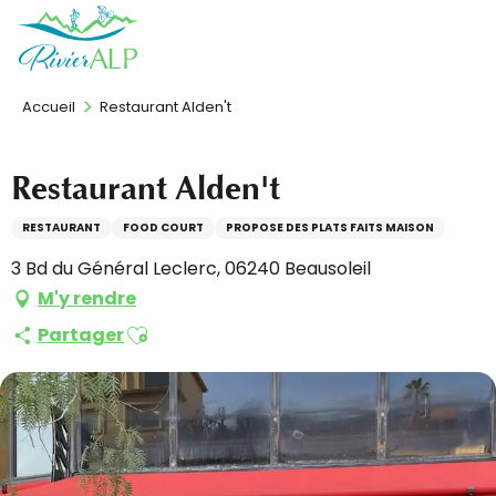
Aller
FR
au
contenu
principal
Accueil
Restaurant Alden't
Restaurant Alden't
RESTAURANT
FOOD COURT
PROPOSE DES PLATS FAITS MAISON
3 Bd du Général Leclerc, 06240 Beausoleil
M'y rendre
Ajouter aux favoris
Partager