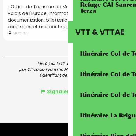
Refuge CAI Sanrem
L'Office de Tourisme de Menton vous accueille au
Terza
Palais de l'Europe. Informations touristiques,
documentation, billetterie événements, visites et
excursions et une boutique...
VTT & VTTAE
Menton
Itinéraire Col de 
Mis à jour le 16 avril 2026 à 09:34
par Office de Tourisme Menton, Riviera & Merveilles
Itinéraire Col de
(Identifiant de l'offre :
6371137
)
Signaler une erreur
Itinéraire Col de 
Itinéraire La Brig