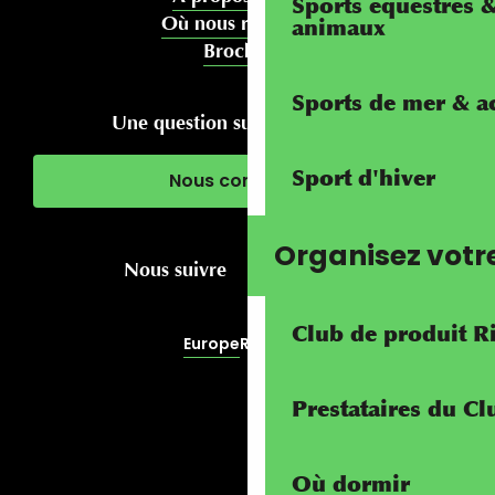
Sports équestres 
Où nous rencontrer
animaux
Brochures
Sports de mer & ac
Une question sur votre séjour ?
Sport d'hiver
Nous contacter
Organisez votr
Nous suivre
Club de produit R
Europe
RivierALP
Prestataires du C
Où dormir