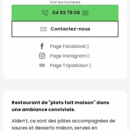
Voir les horaires
04 93 78 08
▒▒
Contactez-nous
Page Facebook
Page Instagram
Page Tripadvisor
Description
Restaurant de "plats fait maison" dans 
une ambiance conviviale.
Alden’t, ce sont des pâtes accompagnées de 
sauces et desserts maison, servies en 