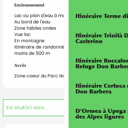
Environnement
Environnement
Lac ou plan d'eau à moins de 300 m
Itinéraire Terme di
Au bord de l'eau
Zone faibles ondes
Vue lac
Itinéraire Trinità 
En montagne
Casterino
Itinéraire de randonnée pédestre balisé à
moins de 500 m
Itinéraire Roccaf
Accès
Accès
Refuge Don Barbe
Zone coeur du Parc National du Mercantour.
Itinéraire Certosa
Don Barbera
Est situé(e) dans...
D’Ormea à Upega 
des Alpes ligures
Est accessible/desservi(e) par...