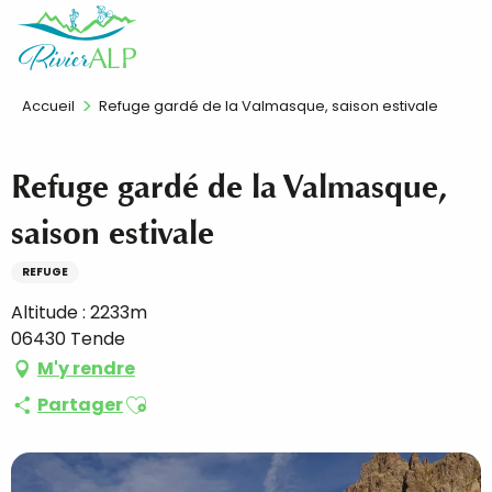
Aller
FR
au
contenu
principal
Accueil
Refuge gardé de la Valmasque, saison estivale
Refuge gardé de la Valmasque,
saison estivale
REFUGE
Altitude : 2233m
06430 Tende
M'y rendre
Ajouter aux favoris
Partager