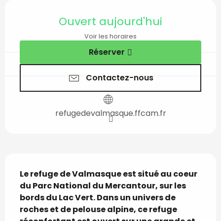
Ouverture et coordon
Ouvert aujourd'hui
Voir les horaires
Réserver
Contactez-nous
refugedevalmasque.ffcam.fr
Description
Le refuge de Valmasque est situé au coeur 
du Parc National du Mercantour, sur les 
bords du Lac Vert. Dans un univers de 
roches et de pelouse alpine, ce refuge 