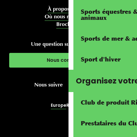
À propos de nous
Sports équestres 
Où nous rencontrer
animaux
Brochures
Sports de mer & ac
Une question sur votre séjour ?
Sport d'hiver
Nous contacter
Organisez votr
Nous suivre
Club de produit R
Europe
RivierALP
Prestataires du C