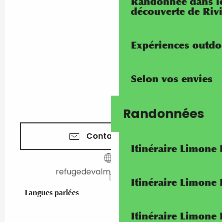
Randonnée dans les
découverte de Riv
Expériences outdo
Selon vos envies
Randonnées
Contactez-nous
Itinéraire Limone
refugedevalmasque.ffcam.fr
Itinéraire Limone
Langues parlées
Langues parlées
Itinéraire Limone