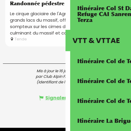
Randonnée pédestre au Lac Agnel
Itinéraire Col St
Refuge CAI Sanrem
Le cirque glaciaire de l'Agnel, écrin de l'un des plus
Terza
grands lacs du massif, offre un panorama
sompteux sur les cimes de l'Argentera, point
culminant du massif et cœur du...
VTT & VTTAE
Tende
Itinéraire Col de 
Mis à jour le 16 juillet 2026 à 14:21
par Club Alpin Français - FFCAM
Itinéraire Col de
(Identifiant de l'offre :
4634363
)
Signaler une erreur
Itinéraire Col de 
Itinéraire La Brig