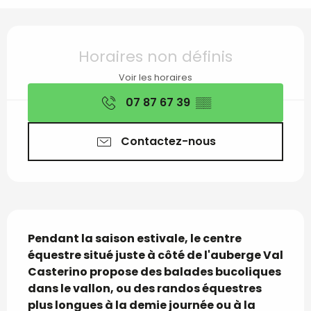
Ouverture et coordon
Horaires non définis
Voir les horaires
07 87 67 39
▒▒
Contactez-nous
Description
Pendant la saison estivale, le centre 
équestre situé juste à côté de l'auberge Val 
Casterino propose des balades bucoliques 
dans le vallon, ou des randos équestres 
plus longues à la demie journée ou à la 