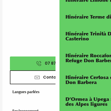
Itinéraire Limone
Itinéraire Terme di
Itinéraire Trinità 
Casterino
Itinéraire Roccaf
Refuge Don Barbe
07 87 67 39
▒▒
Itinéraire Certosa
Contactez-nous
Don Barbera
Langues parlées
Langues parlées
D’Ormea à Upega 
des Alpes ligures
Environnement
Environnement