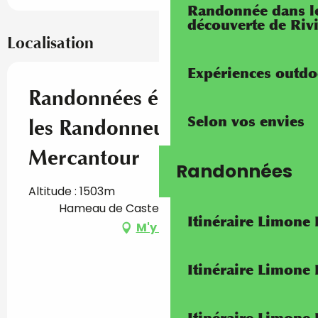
Randonnée dans les
découverte de Riv
Localisation
Expériences outdo
Randonnées équestres avec
Selon vos envies
les Randonneurs du
Mercantour
Randonnées
Altitude : 1503m
Hameau de Casterino, 06430 Tende
Itinéraire Limone
M'y rendre
Itinéraire Limone