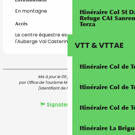
En montagne
Itinéraire Col St
Refuge CAI Sanrem
Terza
Accès
Accès
Le centre équestre est situé près de
l'Auberge Val Casterino.
VTT & VTTAE
Itinéraire Col de 
Mis à jour le 09 juin 2025 à 12:44
par Office de Tourisme Menton, Riviera & Merveilles
Itinéraire Col de
(Identifiant de l'offre :
5528682
)
Signaler une erreur
Itinéraire Col de 
Itinéraire La Brig