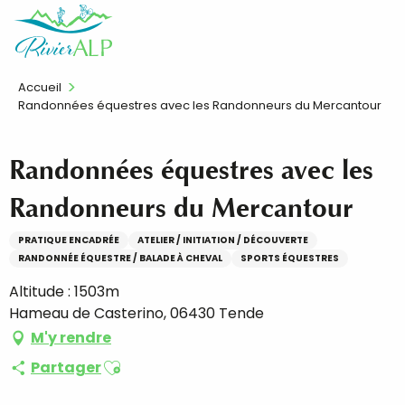
Aller
FR
au
contenu
principal
Accueil
Randonnées équestres avec les Randonneurs du Mercantour
Randonnées équestres avec les
Randonneurs du Mercantour
PRATIQUE ENCADRÉE
ATELIER / INITIATION / DÉCOUVERTE
RANDONNÉE ÉQUESTRE / BALADE À CHEVAL
SPORTS ÉQUESTRES
Altitude : 1503m
Hameau de Casterino, 06430 Tende
M'y rendre
Ajouter aux favoris
Partager