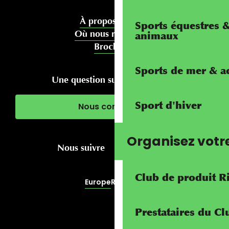
À propos de nous
Sports équestres 
Où nous rencontrer
animaux
Brochures
Sports de mer & ac
Une question sur votre séjour ?
Sport d'hiver
Nous contacter
Organisez votr
Nous suivre
Club de produit R
Europe
RivierALP
Prestataires du C