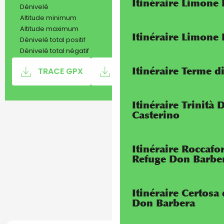
Itinéraire Limone
144 m
Dénivelé
785 m
Altitude minimum
2079 m
Altitude maximum
Itinéraire Limone
144 m
Dénivelé total positif
-1415 m
Dénivelé total négatif
Documentation
SECTI
Itinéraire Terme di
TRACE GPX
FICHIER KML
Itinéraire Trinità 
144 m de Dénivelé
Dénivelé
Casterino
Itinéraire Roccaf
Refuge Don Barbe
Itinéraire Certosa
Don Barbera