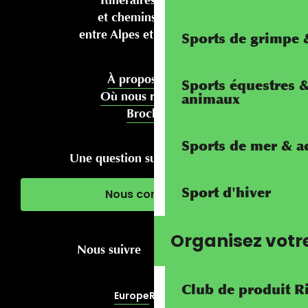
et chemins pédestres
entre Alpes et Méditerranée
Sports de grimpe &
À propos de nous
Sports équestres 
Où nous rencontrer
animaux
Brochures
Sports de mer & ac
Une question sur votre séjour ?
Sport d'hiver
Nous contacter
Organisez votr
Nous suivre
Club de produit R
Europe
RivierALP