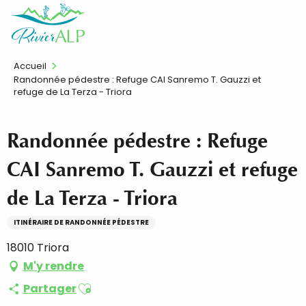
Aller
FR
au
contenu
principal
Accueil
Randonnée pédestre : Refuge CAI Sanremo T. Gauzzi et
refuge de La Terza - Triora
Randonnée pédestre : Refuge
CAI Sanremo T. Gauzzi et refuge
de La Terza - Triora
ITINÉRAIRE DE RANDONNÉE PÉDESTRE
18010 Triora
M'y rendre
Ajouter aux favoris
Partager