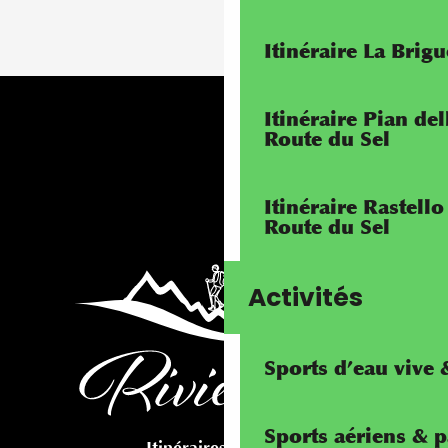
Itinéraire La Brig
Itinéraire Pian de
Route du Sel
Itinéraire Rastello
Route du Sel
Activités
Sports d’eau vive
Sports aériens & 
Itinéraires cyclables