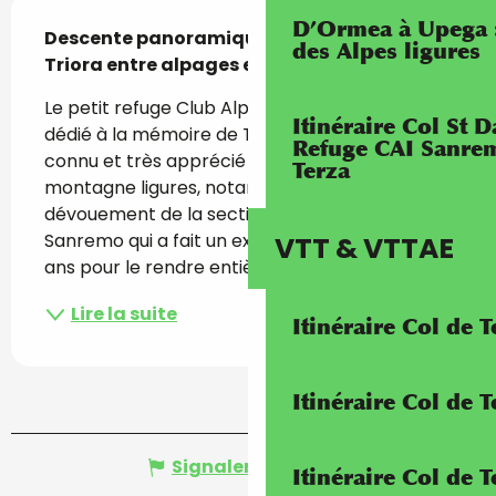
Description
D’Ormea à Upega 
Descente panoramique du Saccarello vers 
des Alpes ligures
Triora entre alpages et forêts ligures
Le petit refuge Club Alpin Italien « Sanremo », 
Itinéraire Col St
dédié à la mémoire de Tino Gauzzi, est bien 
Refuge CAI Sanrem
connu et très apprécié des amateurs de 
Terza
montagne ligures, notamment grâce au 
dévouement de la section Club Alpin Italien de 
Sanremo qui a fait un excellent travail au fil des 
VTT & VTTAE
ans pour le rendre entièrement...
Lire la suite
Itinéraire Col de 
Itinéraire Col de
Signaler une erreur
Itinéraire Col de 