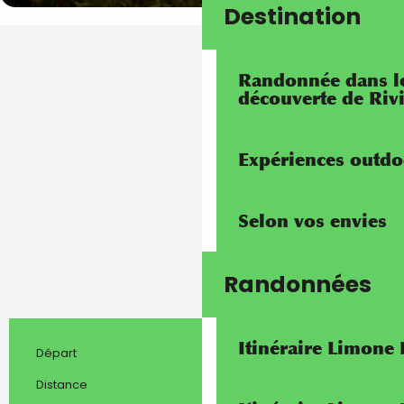
Destination
Randonnée dans les
découverte de Riv
Expériences outdo
Selon vos envies
Randonnées
Itinéraire Limone
Triora
Départ
Informations pratiq
12.1 km
Distance