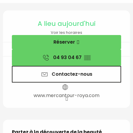
Ouverture et coordon
A lieu aujourd'hui
Voir les horaires
Réserver
04 93 04 67
▒▒
Contactez-nous
www.mercantour-roya.com
Description
Partez à la découverte de la beauté 