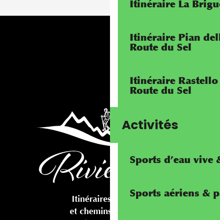
Itinéraire La Brig
Itinéraire Pian de
Route du Sel
Itinéraire Rastello
Route du Sel
Activités
Sports d’eau vive
Sports aériens & 
Itinéraires cyclables
et chemins pédestres