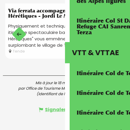
des Alpes ligures
Est organisé dans le cadre de ...
Via ferrata accompagnée - La Voie des
Hérétiques - Jordi Le Martelot
Itinéraire Col St
Refuge CAI Sanrem
Physiquement et techniquement accessible, cet
P
Terza
itinéraire spectaculaire baptisé la "Voie des
d
Hérétiques" vous emmène le long des falaises
T
surplombant le village de Tende.
e
VTT & VTTAE
Tende
Itinéraire Col de 
Mis à jour le 18 mars 2026 à 14:44
par Office de Tourisme Menton, Riviera & Merveilles
Itinéraire Col de
(Identifiant de l'offre :
7690667
)
Signaler une erreur
Itinéraire Col de 