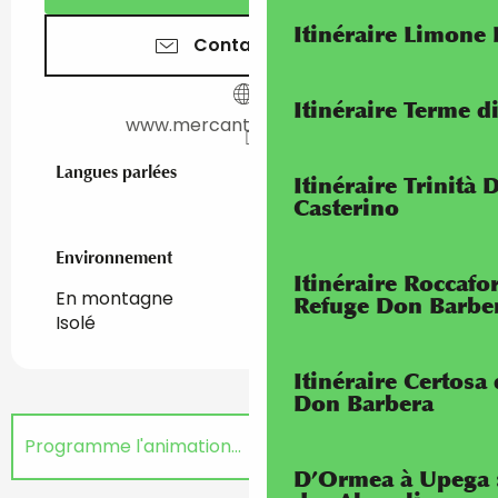
Itinéraire Limone
Contactez-nous
Itinéraire Terme di
www.mercantour-roya.com
Langues parlées
Langues parlées
Itinéraire Trinità 
Casterino
Environnement
Environnement
Itinéraire Roccaf
En montagne
Refuge Don Barbe
Isolé
Itinéraire Certosa
Don Barbera
Programme l'animation...
D’Ormea à Upega 