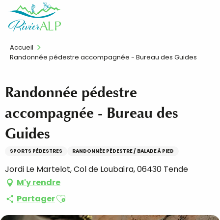
Aller
FR
au
contenu
principal
Accueil
Randonnée pédestre accompagnée - Bureau des Guides
Randonnée pédestre
accompagnée - Bureau des
Guides
SPORTS PÉDESTRES
RANDONNÉE PÉDESTRE / BALADE À PIED
Jordi Le Martelot, Col de Loubaïra, 06430 Tende
M'y rendre
Ajouter aux favoris
Partager