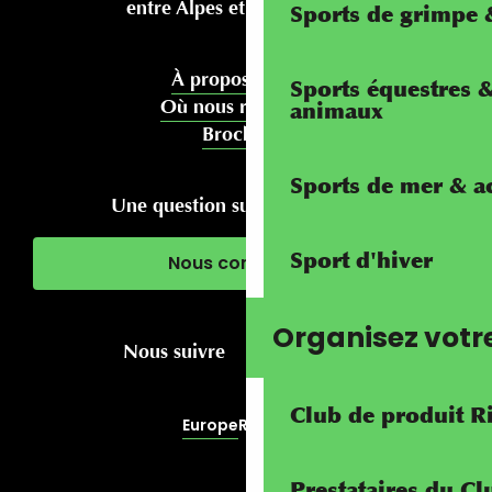
entre Alpes et Méditerranée
Sports de grimpe &
À propos de nous
Sports équestres 
Où nous rencontrer
animaux
Brochures
Sports de mer & ac
Une question sur votre séjour ?
Sport d'hiver
Nous contacter
Organisez votr
Nous suivre
Club de produit R
Europe
RivierALP
Prestataires du C