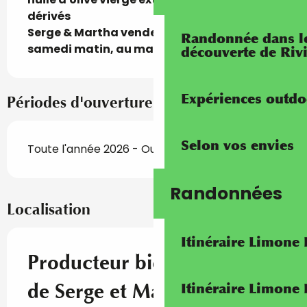
dérivés

Serge & Martha vendent leurs produits le 
Randonnée dans les
samedi matin, au marché de Menton
découverte de Riv
Expériences outdo
Périodes d'ouverture
Selon vos envies
Toute l'année 2026 - Ouvert tous les jours
Randonnées
Localisation
Itinéraire Limone
Producteur bio - "L'Ortu"
de Serge et Martha Toscan
Itinéraire Limone