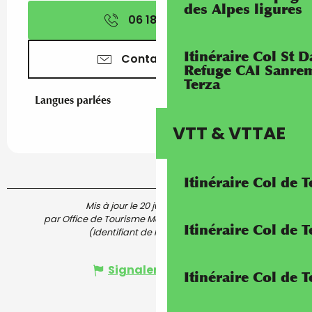
des Alpes ligures
06 18 61 24
▒▒
Itinéraire Col St
Contactez-nous
Refuge CAI Sanrem
Terza
Langues parlées
Langues parlées
VTT & VTTAE
Itinéraire Col de 
Mis à jour le 20 juillet 2026 à 11:00
par Office de Tourisme Menton, Riviera & Merveilles
Itinéraire Col de
(Identifiant de l'offre :
5632193
)
Signaler une erreur
Itinéraire Col de 