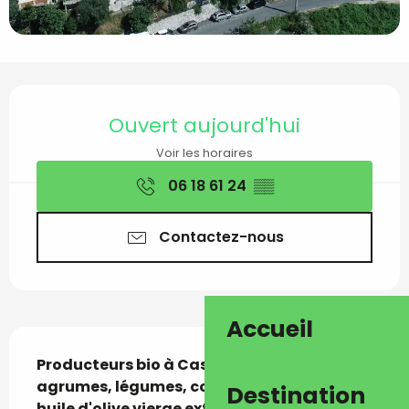
Ouverture et coordon
Ouvert aujourd'hui
Voir les horaires
06 18 61 24
▒▒
Contactez-nous
Accueil
Description
Producteurs bio à Castellar de fruits, 
agrumes, légumes, compotes, confitures, 
Destination
huile d'olive vierge extra, miel et produits 