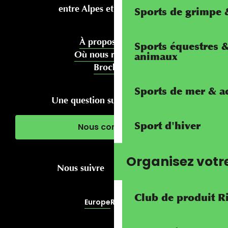
entre Alpes et Méditerranée
Sports de grimpe &
À propos de nous
Sports équestres 
Où nous rencontrer
animaux
Brochures
Sports de mer & ac
Une question sur votre séjour ?
Sport d'hiver
Nous contacter
Organisez votr
Nous suivre
Club de produit R
Europe
RivierALP