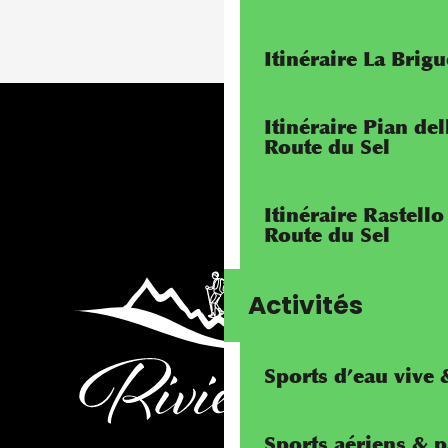
Itinéraire La Brig
Itinéraire Pian de
Route du Sel
Itinéraire Rastello
Route du Sel
Activités
Sports d’eau vive
Sports aériens & 