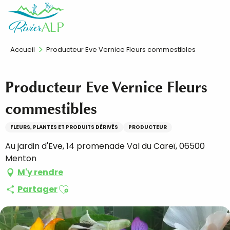
Aller
FR
au
contenu
principal
Accueil
Producteur Eve Vernice Fleurs commestibles
Producteur Eve Vernice Fleurs
commestibles
FLEURS, PLANTES ET PRODUITS DÉRIVÉS
PRODUCTEUR
Au jardin d'Eve, 14 promenade Val du Careï, 06500
Menton
M'y rendre
Ajouter aux favoris
Partager