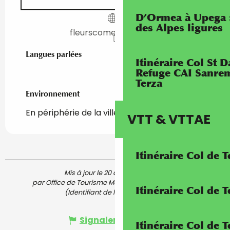
D’Ormea à Upega 
des Alpes ligures
fleurscomestibles06.fr
Langues parlées
Langues parlées
Itinéraire Col St
Refuge CAI Sanrem
Terza
Environnement
Environnement
En périphérie de la ville
VTT & VTTAE
Itinéraire Col de 
Mis à jour le 20 août 2025 à 16:12
par Office de Tourisme Menton, Riviera & Merveilles
Itinéraire Col de
(Identifiant de l'offre :
7426549
)
Signaler une erreur
Itinéraire Col de 