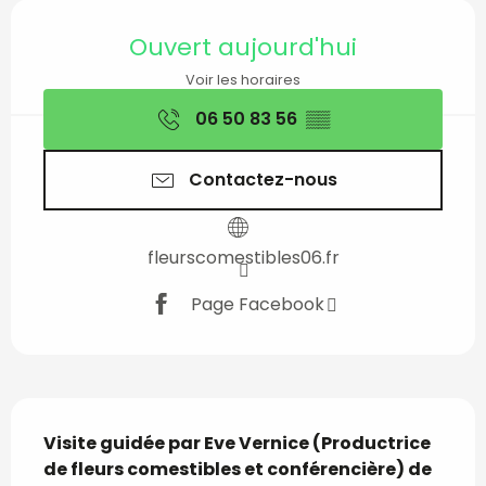
Ouverture et coordon
Ouvert aujourd'hui
Voir les horaires
06 50 83 56
▒▒
Contactez-nous
fleurscomestibles06.fr
Page Facebook
Description
Visite guidée par Eve Vernice (Productrice 
de fleurs comestibles et conférencière) de 