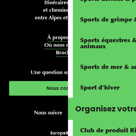
Itinéraires cyclables
et chemins pédestres
entre Alpes et Méditerranée
Sports de grimpe &
À propos de nous
Sports équestres 
Où nous rencontrer
animaux
Brochures
Sports de mer & ac
Une question sur votre séjour ?
Sport d'hiver
Nous contacter
Organisez votr
Nous suivre
Club de produit R
Europe
RivierALP