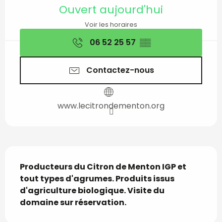
Ouverture et coordon
Ouvert aujourd'hui
Voir les horaires
06 52 25 57
▒▒
Contactez-nous
www.lecitrondementon.org
Description
Producteurs du Citron de Menton IGP et 
tout types d'agrumes. Produits issus 
d'agriculture biologique. Visite du 
domaine sur réservation.