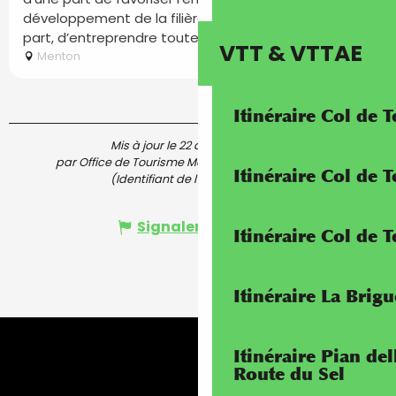
développement de la filière agrumicole, et d’autre
part, d’entreprendre toutes...
VTT & VTTAE
Menton
Itinéraire Col de 
Mis à jour le 22 août 2025 à 11:38
par Office de Tourisme Menton, Riviera & Merveilles
Itinéraire Col de
(Identifiant de l'offre :
5633400
)
Signaler une erreur
Itinéraire Col de 
Itinéraire La Brig
Itinéraire Pian de
Route du Sel