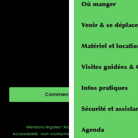
Où manger
Venir & se déplace
Matériel et locati
Visites guidées &
Infos pratiques
Comment venir ?
Sécurité et assista
-
-
-
Mentions légales
Alcotra - Interreg
FAQ
Agenda
-
Gestion du consentement
Accessibilité : non-conforme