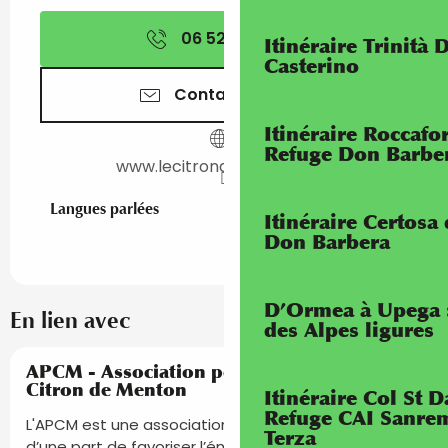
06 52 25 57
▒▒
Itinéraire Trinità 
Casterino
Contactez-nous
Itinéraire Roccaf
Refuge Don Barbe
www.lecitrondementon.org
Langues parlées
Langues parlées
Itinéraire Certosa
Don Barbera
D’Ormea à Upega 
En lien avec
des Alpes ligures
Réservable
APCM - Association pour la Promotion du
Citron de Menton
Itinéraire Col St
Refuge CAI Sanrem
L'APCM est une association loi 1901 qui a pour objet,
Terza
d’une part de favoriser l’émergence et le