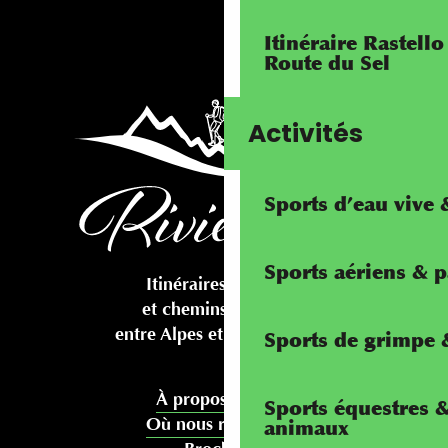
Itinéraire Rastello
Route du Sel
Activités
Sports d’eau vive
Sports aériens & 
Itinéraires cyclables
et chemins pédestres
entre Alpes et Méditerranée
Sports de grimpe &
À propos de nous
Sports équestres 
Où nous rencontrer
animaux