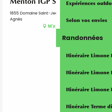
Menton IGP Sylviane Tosan
Expériences outdo
1855 Domaine Saint-Jean, 06500 Sainte-
Agnès
Selon vos envies
M'y rendre
Randonnées
Itinéraire Limone
Itinéraire Limone
Itinéraire Limone
Itinéraire Terme di