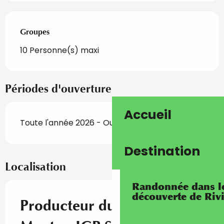
Groupes
Groupes
10 Personne(s) maxi
Périodes d'ouverture
Accueil
Toute l'année 2026 - Ouvert tous les jours
Destination
Localisation
Randonnée dans les
découverte de Riv
Producteur du Citron de