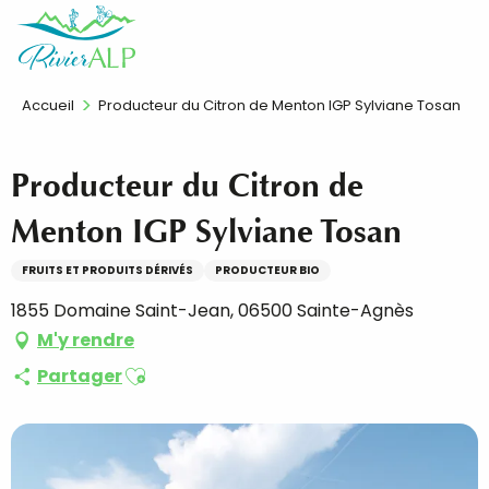
Aller
FR
au
contenu
principal
Accueil
Producteur du Citron de Menton IGP Sylviane Tosan
Producteur du Citron de
Menton IGP Sylviane Tosan
FRUITS ET PRODUITS DÉRIVÉS
PRODUCTEUR BIO
1855 Domaine Saint-Jean, 06500 Sainte-Agnès
M'y rendre
Ajouter aux favoris
Partager