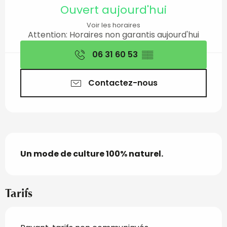
Ouverture et coordon
Ouvert aujourd'hui
Voir les horaires
Attention: Horaires non garantis aujourd'hui
06 31 60 53
▒▒
Contactez-nous
Description
Un mode de culture 100% naturel.
Tarifs