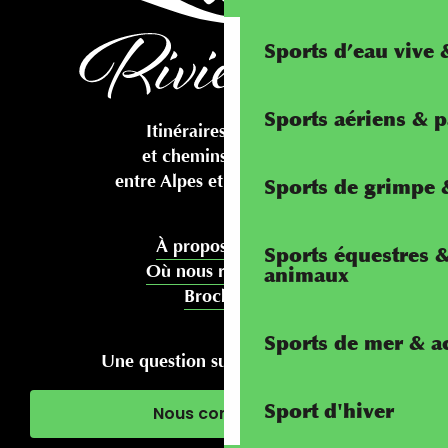
Sports d’eau vive
Sports aériens & 
Itinéraires cyclables
et chemins pédestres
entre Alpes et Méditerranée
Sports de grimpe &
À propos de nous
Sports équestres 
Où nous rencontrer
animaux
Brochures
Sports de mer & ac
Une question sur votre séjour ?
Sport d'hiver
Nous contacter