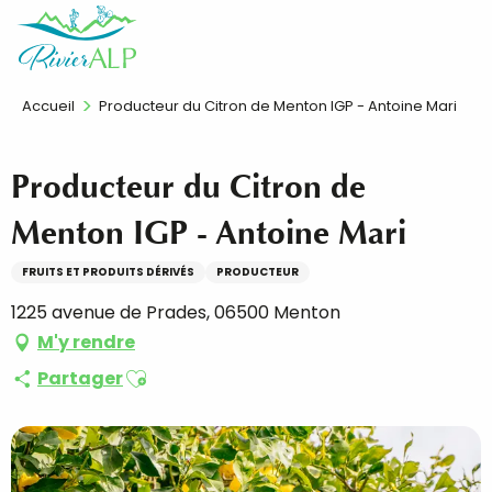
Aller
FR
au
contenu
principal
Accueil
Producteur du Citron de Menton IGP - Antoine Mari
Producteur du Citron de
Menton IGP - Antoine Mari
FRUITS ET PRODUITS DÉRIVÉS
PRODUCTEUR
1225 avenue de Prades, 06500 Menton
M'y rendre
Ajouter aux favoris
Partager