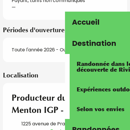
Payant, tarifs non communiqués
—
Accueil
Périodes d'ouverture
Destination
Toute l'année 2026 - Ouvert tous les jours
Randonnée dans les
découverte de Riv
Localisation
Expériences outdo
Producteur du Citron de
Menton IGP - Antoine Mari
Selon vos envies
1225 avenue de Prades, 06500 Menton
Randonnées