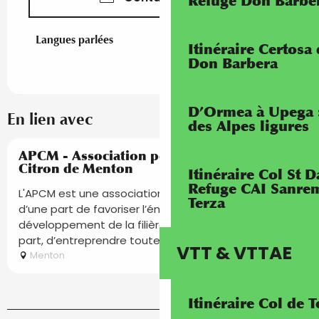
Refuge Don Barbe
Langues parlées
Langues parlées
Itinéraire Certosa
Don Barbera
D’Ormea à Upega 
En lien avec
des Alpes ligures
Réservable
APCM - Association pour la Promotion du
Citron de Menton
Itinéraire Col St
Refuge CAI Sanrem
L'APCM est une association loi 1901 qui a pour objet,
Terza
d’une part de favoriser l’émergence et le
développement de la filière agrumicole, et d’autre
part, d’entreprendre toutes...
VTT & VTTAE
Menton
Itinéraire Col de 