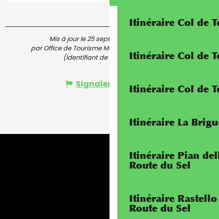
Itinéraire Col de 
Mis à jour le 25 septembre 2025 à 15:38
par Office de Tourisme Menton, Riviera & Merveilles
Itinéraire Col de
(Identifiant de l'offre :
7427291
)
Signaler une erreur
Itinéraire Col de 
Itinéraire La Brig
Itinéraire Pian de
Route du Sel
Itinéraire Rastello
Route du Sel