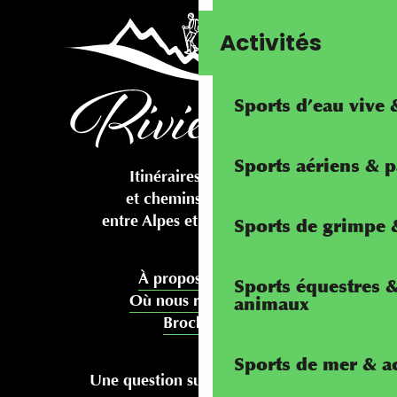
Activités
Sports d’eau vive
Sports aériens & 
Itinéraires cyclables
et chemins pédestres
entre Alpes et Méditerranée
Sports de grimpe &
À propos de nous
Sports équestres 
Où nous rencontrer
animaux
Brochures
Sports de mer & ac
Une question sur votre séjour ?