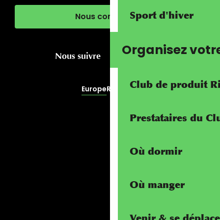
Sport d'hiver
Nous contacter
Organisez votr
Nous suivre
Club de produit R
Europe
RivierALP
Prestataires du C
Où dormir
Où manger
Venir & se déplace