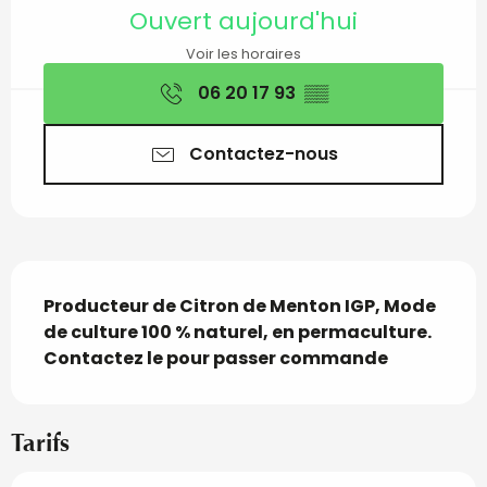
Ouverture et coordon
Ouvert aujourd'hui
Voir les horaires
06 20 17 93
▒▒
Contactez-nous
Description
Producteur de Citron de Menton IGP, Mode 
de culture 100 % naturel, en permaculture. 
Contactez le pour passer commande
Tarifs