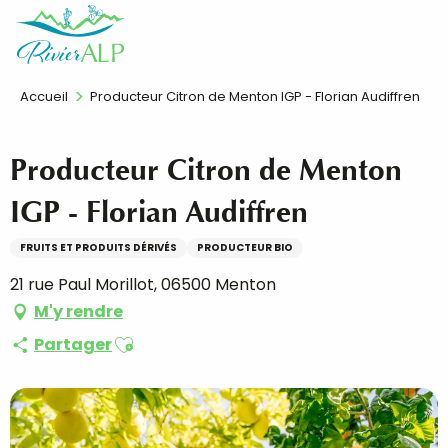
Aller
FR
au
contenu
principal
Accueil
Producteur Citron de Menton IGP - Florian Audiffren
Producteur Citron de Menton
IGP - Florian Audiffren
FRUITS ET PRODUITS DÉRIVÉS
PRODUCTEUR BIO
21 rue Paul Morillot, 06500 Menton
M'y rendre
Ajouter aux favoris
Partager