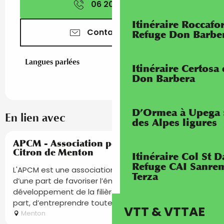
06 20 17 93
▒▒
Itinéraire Roccaf
Contactez-nous
Refuge Don Barbe
Langues parlées
Langues parlées
Itinéraire Certosa
Don Barbera
D’Ormea à Upega 
En lien avec
des Alpes ligures
Réservable
APCM - Association pour la Promotion du
Citron de Menton
Itinéraire Col St
Refuge CAI Sanrem
L'APCM est une association loi 1901 qui a pour objet,
Terza
d’une part de favoriser l’émergence et le
développement de la filière agrumicole, et d’autre
part, d’entreprendre toutes...
VTT & VTTAE
Menton