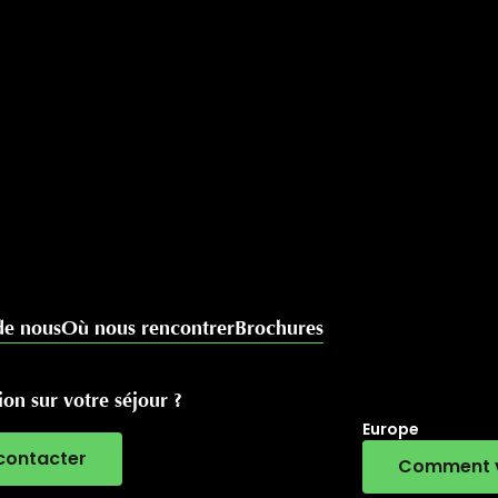
de nous
Où nous rencontrer
Brochures
on sur votre séjour ?
Europe
contacter
Comment v
RivierALP