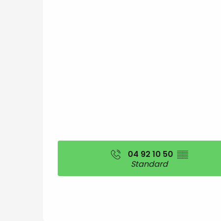
04 92 10 50
▒▒
Standard