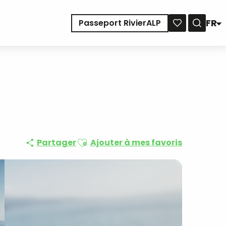
FR
Passeport RivierALP
Reche
Voir les favoris
Ajouter aux favoris
Partager
Ajouter à mes favoris