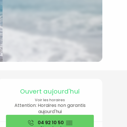
Ouverture et coord
Ouvert aujourd'hui
Voir les horaires
Attention: Horaires non garantis
aujourd'hui
04 92 10 50
▒▒