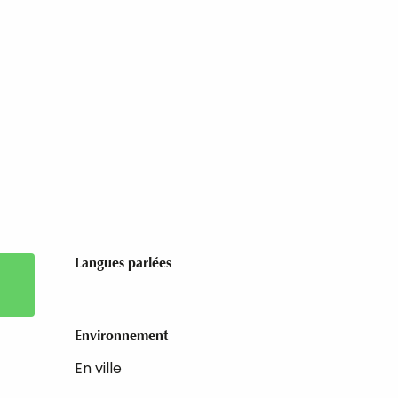
Langues parlées
Langues parlées
Environnement
Environnement
En ville