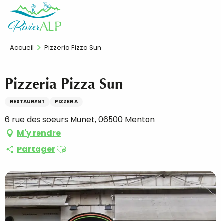
Aller
FR
au
contenu
principal
Accueil
Pizzeria Pizza Sun
Pizzeria Pizza Sun
RESTAURANT
PIZZERIA
6 rue des soeurs Munet, 06500 Menton
M'y rendre
Ajouter aux favoris
Partager