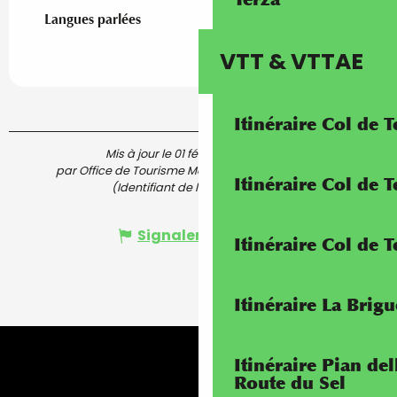
Langues parlées
Langues parlées
VTT & VTTAE
Itinéraire Col de 
Mis à jour le 01 février 2025 à 15:38
par Office de Tourisme Menton, Riviera & Merveilles
Itinéraire Col de
(Identifiant de l'offre :
6974725
)
Signaler une erreur
Itinéraire Col de 
Itinéraire La Brig
Itinéraire Pian de
Route du Sel