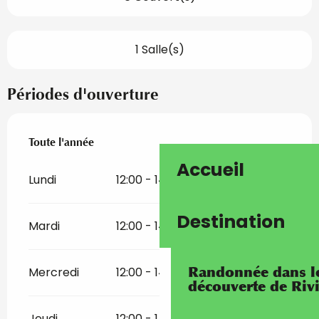
1 Salle(s)
Périodes d'ouverture
Toute l'année
Toute l'année
Accueil
Lundi
12:00 - 14:00
18:00 - 22:00
Destination
Mardi
12:00 - 14:00
18:00 - 22:00
Randonnée dans les
Mercredi
12:00 - 14:00
18:00 - 22:00
découverte de Riv
Jeudi
12:00 - 14:00
18:00 - 22:00