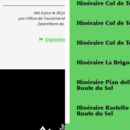
Itinéraire Col de 
Mis à jour le 28 janvier 2026 à 13:59
par Office de Tourisme Menton, Riviera & Merveilles
Itinéraire Col de
(Identifiant de l'offre :
4742701
)
Signaler une erreur
Itinéraire Col de 
Itinéraire La Brig
Itinéraire Pian de
Route du Sel
Itinéraire Rastello
Route du Sel