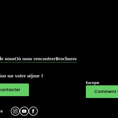
de nous
Où nous rencontrer
Brochures
on sur votre séjour ?
Europe
contacter
Comment v
RivierALP
re