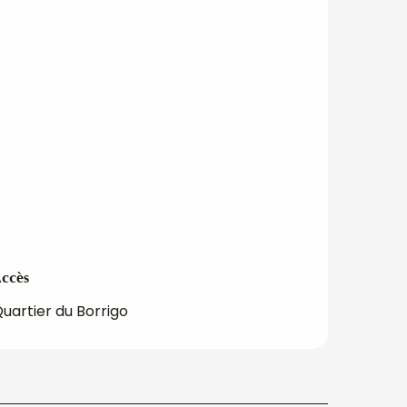
ccès
ccès
uartier du Borrigo