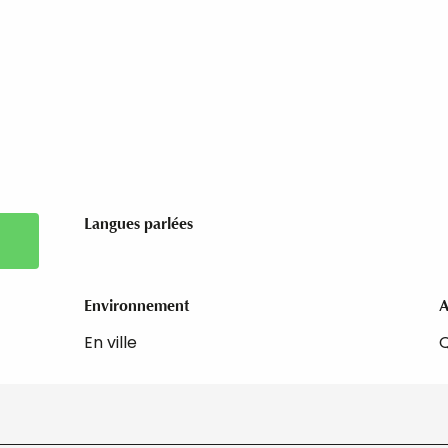
Langues parlées
Langues parlées
Environnement
Environnement
A
A
En ville
Q