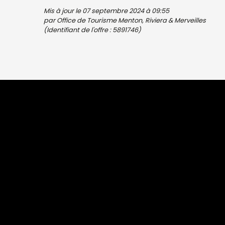
Mis à jour le 07 septembre 2024 à 09:55
par Office de Tourisme Menton, Riviera & Merveilles
(Identifiant de l'offre :
5891746
)