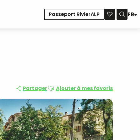
FR
Passeport RivierALP
Reche
Voir les favoris
Ajouter aux favoris
Partager
Ajouter à mes favoris