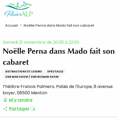
Aller
FR
au
contenu
principal
Accueil
Noëlle Perna dans Mado fait son cabaret
Samedi 21 novembre de 20:30 à 22:00
Noëlle Perna dans Mado fait son
cabaret
DISTRACTIONS ET LOISIRS
SPECTACLE
ONE MAN SHOW / ONE WOMAN SHOW
Théâtre Francis Palmero, Palais de l'Europe, 8 avenue
boyer, 06500 Menton
M'y rendre
Ajouter aux favoris
Partager