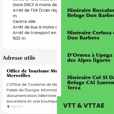
Gare SNCF à moins de 500 m
Itinéraire Roccaf
Arrêt de TER (train régional) à moins de 500
Refuge Don Barbe
m
Centre ville
Arrêt de bus à moins de 500 m
Itinéraire Certosa
Arrêt de transport en commun à moins de
Don Barbera
500 m
D’Ormea à Upega 
Adresse utile
des Alpes ligures
Réservable
Office de Tourisme Menton, Riviera &
Merveilles
Itinéraire Col St
Refuge CAI Sanrem
L'Office de Tourisme de Menton vous accueille au
Terza
Palais de l'Europe. Informations touristiques,
documentation, billetterie événements, visites et
excursions et une boutique...
VTT & VTTAE
Menton