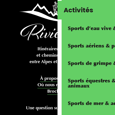
Activités
Sports d’eau vive
Sports aériens & 
Itinéraires cyclables
et chemins pédestres
entre Alpes et Méditerranée
Sports de grimpe &
À propos de nous
Sports équestres 
Où nous rencontrer
animaux
Brochures
Sports de mer & ac
Une question sur votre séjour ?