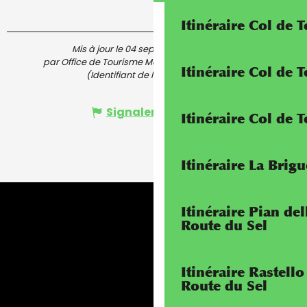
Itinéraire Col de 
Mis à jour le 04 septembre 2025 à 11:10
par Office de Tourisme Menton, Riviera & Merveilles
Itinéraire Col de
(Identifiant de l'offre :
7446520
)
Signaler une erreur
Itinéraire Col de 
Itinéraire La Brig
Itinéraire Pian de
Route du Sel
Itinéraire Rastello
Route du Sel