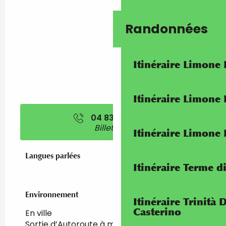
Randonnées
Itinéraire Limone
Itinéraire Limone
04 83 93 70
▒▒
Billetterie
Itinéraire Limone
Langues parlées
Langues parlées
Itinéraire Terme di
Environnement
Environnement
Itinéraire Trinità 
Casterino
En ville
Sortie d’Autoroute à moins de 5 km