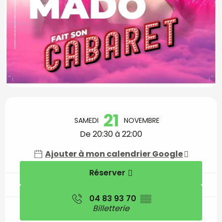
Ouverture et coordon
21
SAMEDI
NOVEMBRE
De 20:30 à 22:00
Ajouter à mon calendrier Google
Réserver
04 83 93 70
▒▒
Billetterie