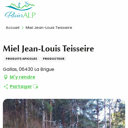
Aller
FR
au
contenu
principal
Accueil
Miel Jean-Louis Teisseire
Miel Jean-Louis Teisseire
PRODUITS APICOLES
PRODUCTEUR
Gallas, 06430 La Brigue
M'y rendre
Ajouter aux favoris
Partager