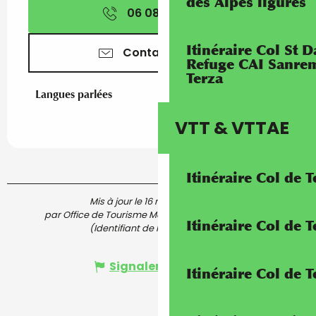
des Alpes ligures
06 08 06 72
▒▒
Itinéraire Col St
Contactez-nous
Refuge CAI Sanrem
Terza
Langues parlées
Langues parlées
VTT & VTTAE
Itinéraire Col de 
Mis à jour le 16 mai 2022 à 10:28
par Office de Tourisme Menton, Riviera & Merveilles
Itinéraire Col de
(Identifiant de l'offre :
5730619
)
Signaler une erreur
Itinéraire Col de 