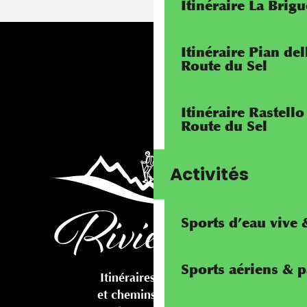
Itinéraire La Brig
Itinéraire Pian de
Route du Sel
Itinéraire Rastello
Route du Sel
Activités
Sports d’eau vive
Sports aériens & 
Itinéraires cyclables
et chemins pédestres