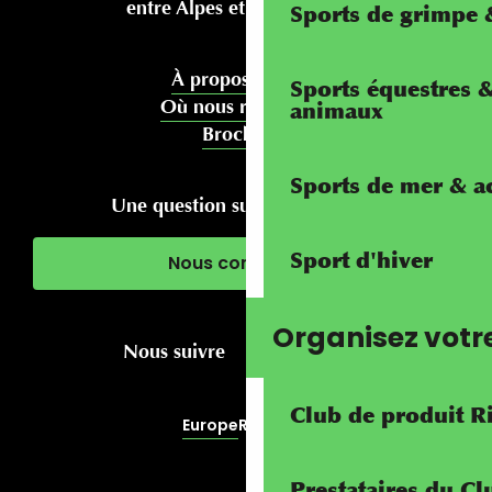
entre Alpes et Méditerranée
Sports de grimpe &
À propos de nous
Sports équestres 
Où nous rencontrer
animaux
Brochures
Sports de mer & ac
Une question sur votre séjour ?
Sport d'hiver
Nous contacter
Organisez votr
Nous suivre
Club de produit R
Europe
RivierALP
Prestataires du C