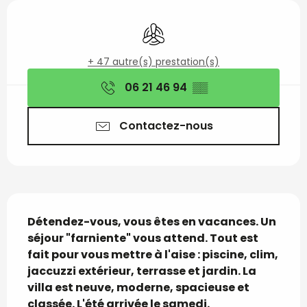
Ouverture et coordon
Air conditionné
+ 47 autre(s) prestation(s)
06 21 46 94
▒▒
Contactez-nous
Description
Détendez-vous, vous êtes en vacances. Un 
séjour "farniente" vous attend. Tout est 
fait pour vous mettre à l'aise : piscine, clim, 
jaccuzzi extérieur, terrasse et jardin. La 
villa est neuve, moderne, spacieuse et 
classée. L'été arrivée le samedi.