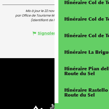
Itinéraire Col de 
Mis à jour le 22 novembre 2025 à 10:23
par Office de Tourisme Menton, Riviera & Merveilles
Itinéraire Col de
(Identifiant de l'offre :
6620239
)
Signaler une erreur
Itinéraire Col de 
Itinéraire La Brig
Itinéraire Pian de
Route du Sel
Itinéraire Rastello
Route du Sel