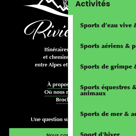
Activités
Sports d’eau vive
Sports aériens & 
Itinéraires cyclables
et chemins pédestres
entre Alpes et Méditerranée
Sports de grimpe &
À propos de nous
Sports équestres 
Où nous rencontrer
animaux
Brochures
Sports de mer & ac
Une question sur votre séjour ?
Sport d'hiver
Nous contacter