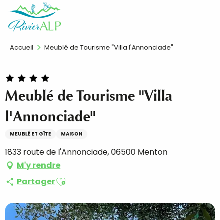
Aller
FR
au
contenu
principal
Accueil
Meublé de Tourisme "Villa l'Annonciade"
Meublé de Tourisme "Villa
l'Annonciade"
MEUBLÉ ET GÎTE
MAISON
1833 route de l'Annonciade, 06500 Menton
M'y rendre
Ajouter aux favoris
Partager