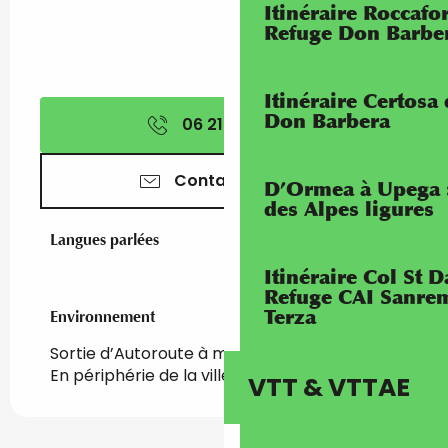
Itinéraire Roccaf
Refuge Don Barbe
Itinéraire Certosa
Don Barbera
06 21 46 94
▒▒
Contactez-nous
D’Ormea à Upega 
des Alpes ligures
Langues parlées
Langues parlées
Itinéraire Col St
Refuge CAI Sanrem
Terza
Environnement
Environnement
Sortie d’Autoroute à moins de 5 km
En périphérie de la ville
VTT & VTTAE