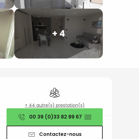
+ 4
Ouverture et coord
Air conditionné
+ 44 autre(s) prestation(s)
00 39 (0)33 82 89 67
▒▒
Contactez-nous