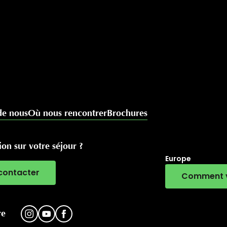
de nous
Où nous rencontrer
Brochures
on sur votre séjour ?
Europe
contacter
Comment v
RivierALP
re