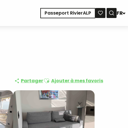
FR
Passeport RivierALP
Reche
Voir les favoris
Ajouter aux favoris
Partager
Ajouter à mes favoris