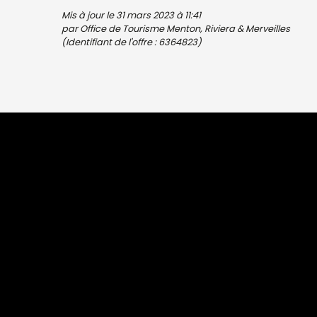
Mis à jour le 31 mars 2023 à 11:41
par Office de Tourisme Menton, Riviera & Merveilles
(Identifiant de l'offre :
6364823
)