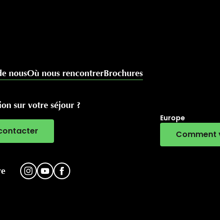
de nous
Où nous rencontrer
Brochures
on sur votre séjour ?
Europe
contacter
Comment v
RivierALP
re