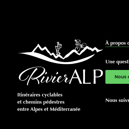
À propos 
Une questi
Nous 
Itinéraires cyclables
Nous suiv
et chemins pédestres
entre Alpes et Méditerranée