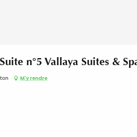
uite n°5 Vallaya Suites & Sp
nton
M'y rendre