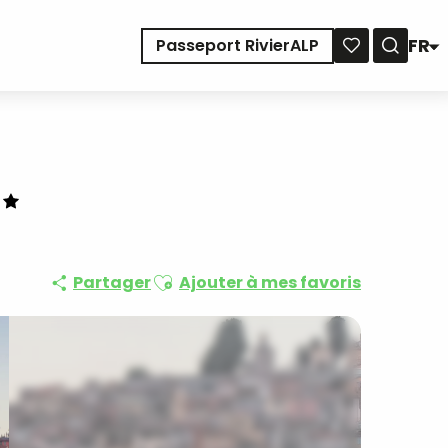
FR
Passeport RivierALP
Reche
Voir les favoris
Ajouter aux favoris
Partager
Ajouter à mes favoris