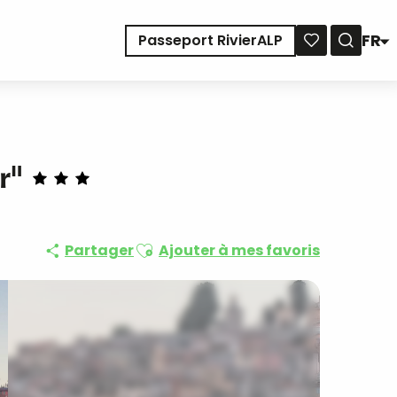
FR
Passeport RivierALP
Reche
Voir les favoris
r"
Ajouter aux favoris
Partager
Ajouter à mes favoris