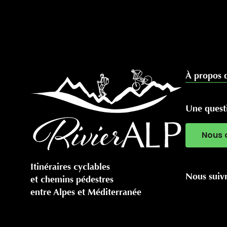
À propos 
Une questi
Nous 
Itinéraires cyclables
Nous suiv
et chemins pédestres
entre Alpes et Méditerranée