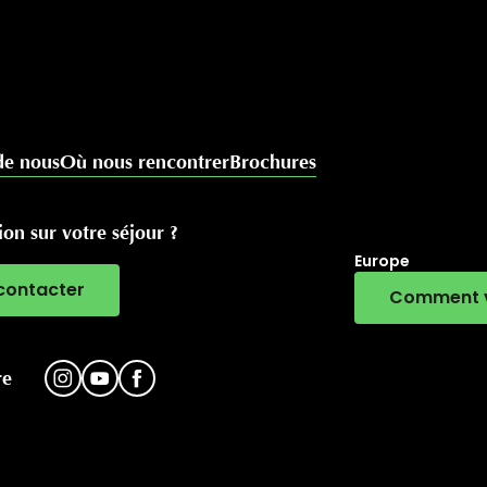
de nous
Où nous rencontrer
Brochures
on sur votre séjour ?
Europe
contacter
Comment v
RivierALP
re