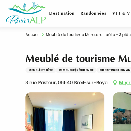
Aller
au
Destination
Randonnées
VTT & V
contenu
principal
Accueil
Meublé de tourisme Muratore Joëlle - 3 piè
Meublé de tourisme Mur
MEUBLÉ ET GÎTE
IMMEUBLE/RÉSIDENCE
CONSTRUCTION AN
3 rue Pasteur, 06540 Breil-sur-Roya
M'y 