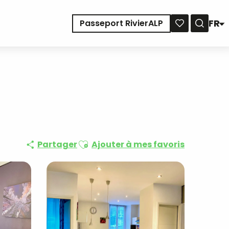
FR
Passeport RivierALP
Reche
Voir les favoris
Ajouter aux favoris
Partager
Ajouter à mes favoris