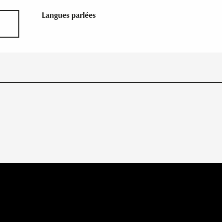
Langues parlées
Langues parlées